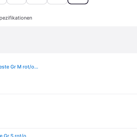
pezifikationen
Fjällräven - Expedition X-Lätt Vest - Kunstfaserweste Gr M rot/orange
Fjällräven - Expedition X-Lätt Vest - Kunstfaserweste Gr S rot/orange