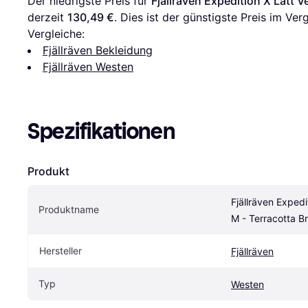
Der niedrigste Preis für 
Fjällräven Expedition X Lätt 
derzeit 
130,49 €
. Dies ist der günstigste Preis im Verg
Vergleiche:
Fjällräven Bekleidung
Fjällräven Westen
Spezifikationen
Produkt
Fjällräven Expedit
Produktname
M - Terracotta B
Hersteller
Fjällräven
Typ
Westen