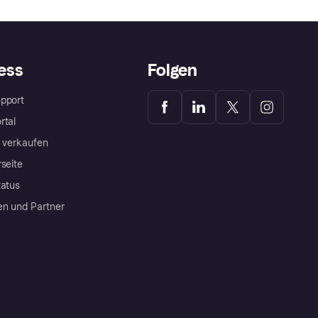
ess
Folgen
pport
rtal
a verkaufen
rseite
tatus
en und Partner