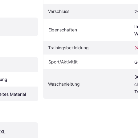
Verschluss
2
I
Eigenschaften
W
Trainingsbekleidung
Sport/Aktivität
G
3
lung
Waschanleitung
c
T
ltes Material
XXL