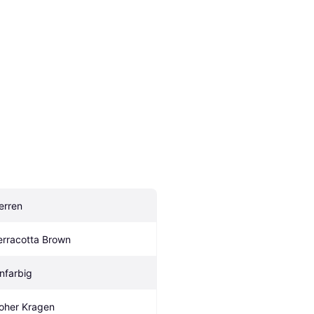
erren
erracotta Brown
infarbig
oher Kragen