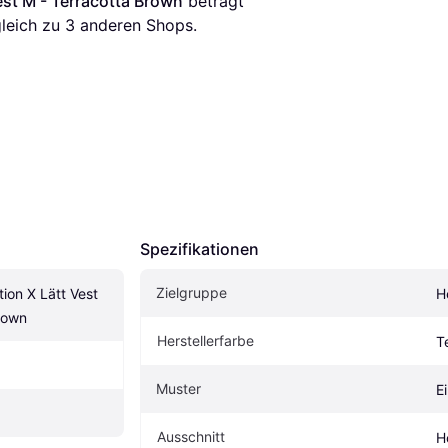
Vest M - Terracotta Brown
 beträgt 
leich zu 
3
 anderen Shops.
Spezifikationen
Zielgruppe
ion X Lätt Vest 
H
rown
Herstellerfarbe
T
Muster
E
Ausschnitt
H