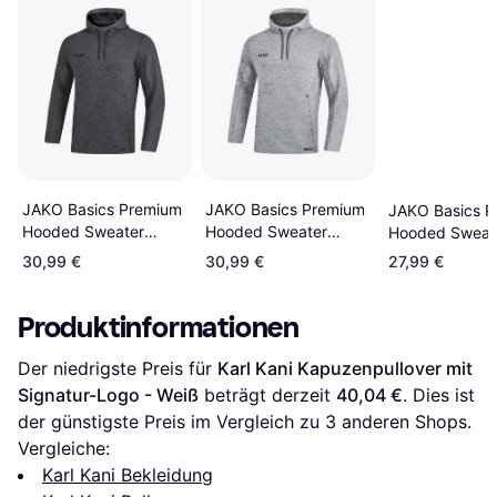
JAKO Basics Premium
JAKO Basics Premium
JAKO Basics 
Hooded Sweater
Hooded Sweater
Hooded Sweat
Unisex - Anthracite
Unisex - Light Grey
Unisex - Royal
30,99 €
30,99 €
27,99 €
Melange
Melange
Melange
Produktinformationen
Der niedrigste Preis für 
Karl Kani Kapuzenpullover mit 
Signatur-Logo - Weiß
 beträgt derzeit 
40,04 €
. Dies ist 
der günstigste Preis im Vergleich zu 
3
 anderen Shops.
Vergleiche:
Karl Kani Bekleidung