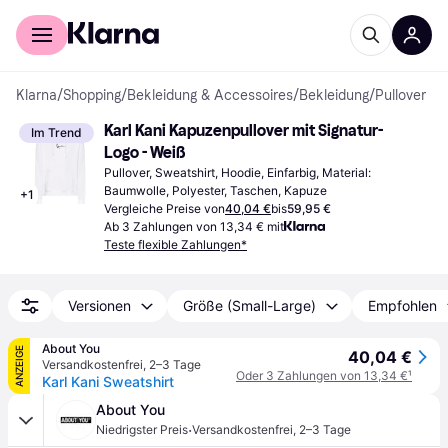
Für Shopper
Für Händler
Klarna
/
Shopping
/
Bekleidung & Accessoires
/
Bekleidung
/
Pullover
Karl Kani Kapuzenpullover mit Signatur-
Im Trend
Logo - Weiß
Pullover, Sweatshirt, Hoodie, Einfarbig, Material: 
Baumwolle, Polyester, Taschen, Kapuze
+
1
Vergleiche Preise von
40,04 €
bis
59,95 €
Ab 3 Zahlungen von 13,34 € mit
Teste flexible Zahlungen*
Versionen
Größe (Small-Large)
Empfohlen
About You
ANZEIGE
40,04 €
Versandkostenfrei
,
2–3 Tage
Oder 3 Zahlungen von 13,34 €
¹
Karl Kani Sweatshirt
About You
·
Niedrigster Preis
Versandkostenfrei
,
2–3 Tage