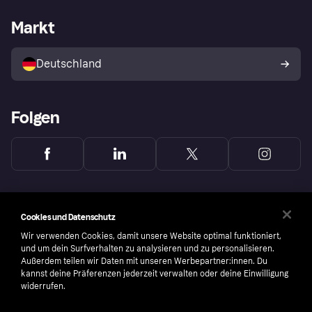
Händlersupport
Entwicklerseite
Mit Klarna einkaufen
Festgeld
Händlerportal
Betriebsstatus
Markt
Klarna App
Datenschutzeinstellungen
Mit Klarna verkaufen
Plattformen und Partner
Shops entdecken
Dein Widerrufsrecht
Deutschland
Käuferschutzrichtlinie
Folgen
Cookies und Datenschutz
Wir verwenden Cookies, damit unsere Website optimal funktioniert,
und um dein Surfverhalten zu analysieren und zu personalisieren.
Außerdem teilen wir Daten mit unseren Werbepartner:innen. Du
kannst deine Präferenzen jederzeit verwalten oder deine Einwilligung
widerrufen.