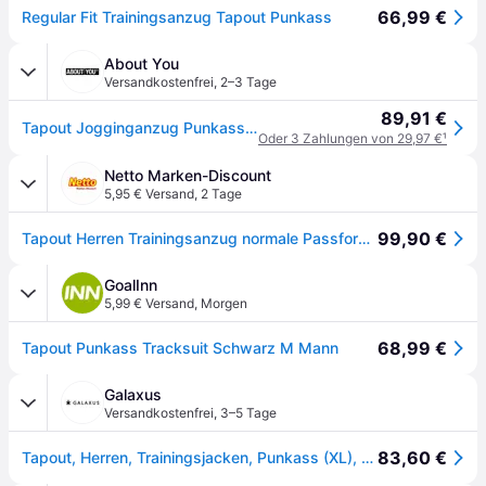
66,99 €
Regular Fit Trainingsanzug Tapout Punkass
About You
Versandkostenfrei
,
2–3 Tage
89,91 €
Tapout Jogginganzug Punkass Track
Oder 3 Zahlungen von 29,97 €
¹
Netto Marken-Discount
5,95 € Versand
,
2 Tage
99,90 €
Tapout Herren Trainingsanzug normale Passform PUNKASS TRACK
GoalInn
5,99 € Versand
,
Morgen
68,99 €
Tapout Punkass Tracksuit Schwarz M Mann
Galaxus
Versandkostenfrei
,
3–5 Tage
83,60 €
Tapout, Herren, Trainingsjacken, Punkass (XL), Rot, Schwarz, XL