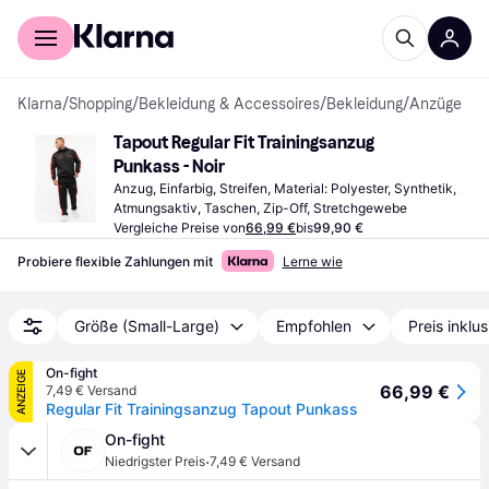
Für Shopper
Für Händler
Klarna
/
Shopping
/
Bekleidung & Accessoires
/
Bekleidung
/
Anzüge
Tapout Regular Fit Trainingsanzug 
Punkass - Noir
Anzug, Einfarbig, Streifen, Material: Polyester, Synthetik, 
Atmungsaktiv, Taschen, Zip-Off, Stretchgewebe
Vergleiche Preise von
66,99 €
bis
99,90 €
Probiere flexible Zahlungen mit
Lerne wie
Größe (Small-Large)
Empfohlen
Preis inklu
On-fight
ANZEIGE
66,99 €
7,49 € Versand
Regular Fit Trainingsanzug Tapout Punkass
On-fight
·
Niedrigster Preis
7,49 € Versand