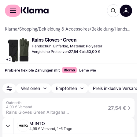
Für Shopper
Für Händler
Klarna
/
Shopping
/
Bekleidung & Accessoires
/
Bekleidung
/
Handschuhe
Rains Gloves - Green
Handschuh, Einfarbig, Material: Polyester
Vergleiche Preise von
27,54 €
bis
50,00 €
+
2
Probiere flexible Zahlungen mit
Lerne wie
Versionen
Empfohlen
Preis inklusive Versan
Outnorth
4,90 € Versand
27,54 €
Rains Gloves Green Alltagshandschuhe L
MIINTO
4,95 € Versand
,
1–5 Tage