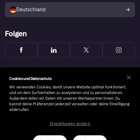
Mit Klarna verkaufen
Plattformen und Partner
Shops entdecken
Dein Widerrufsrecht
Deutschland
Käuferschutzrichtlinie
Folgen
Cookies und Datenschutz
Wir verwenden Cookies, damit unsere Website optimal funktioniert,
und um dein Surfverhalten zu analysieren und zu personalisieren.
Außerdem teilen wir Daten mit unseren Werbepartner:innen. Du
kannst deine Präferenzen jederzeit verwalten oder deine Einwilligung
widerrufen.
Einstellungen ändern
Copyright © 2005-2026 Klarna Bank AB (publ). Headquarters: Stockholm, Sweden. All
rights reserved. Klarna Bank AB (publ). Sveavägen 46, 111 34 Stockholm. Organization
number: 556737-0431