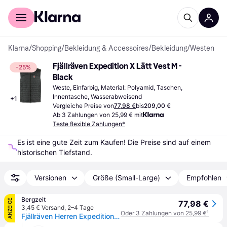
Für Shopper
Für Händler
Klarna
/
Shopping
/
Bekleidung & Accessoires
/
Bekleidung
/
Westen
Fjällräven Expedition X Lätt Vest M - 
-25%
Black
Weste, Einfarbig, Material: Polyamid, Taschen, 
Innentasche, Wasserabweisend
+
1
Vergleiche Preise von
77,98 €
bis
209,00 €
Ab 3 Zahlungen von 25,99 € mit
Teste flexible Zahlungen*
Es ist eine gute Zeit zum Kaufen! Die Preise sind auf einem 
historischen Tiefstand.
Versionen
Größe (Small-Large)
Empfohlen
Bergzeit
ANZEIGE
77,98 €
3,45 € Versand
,
2–4 Tage
Oder 3 Zahlungen von 25,99 €
¹
Fjällräven Herren Expedition X-Lätt Weste