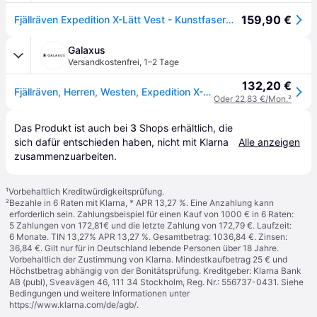
159,90 €
Fjällräven Expedition X-Lätt Vest - Kunstfaserweste - Herren Black L
Galaxus
Versandkostenfrei
,
1–2 Tage
132,20 €
Fjällräven, Herren, Westen, Expedition X-Lätt Weste, Schwarz, (S)
Oder 22,83 €/Mon.
²
Das Produkt ist auch bei 
3
Shops
 erhältlich, die 
sich dafür entschieden haben, nicht mit Klarna 
Alle anzeigen
zusammenzuarbeiten.
¹
Vorbehaltlich Kreditwürdigkeitsprüfung.
²
Bezahle in 6 Raten mit Klarna, * APR 13,27 %. Eine Anzahlung kann
erforderlich sein. Zahlungsbeispiel für einen Kauf von 1000 € in 6 Raten:
5 Zahlungen von 172,81€ und die letzte Zahlung von 172,79 €. Laufzeit:
6 Monate. TIN 13,27% APR 13,27 %. Gesamtbetrag: 1036,84 €. Zinsen:
36,84 €. Gilt nur für in Deutschland lebende Personen über 18 Jahre.
Vorbehaltlich der Zustimmung von Klarna. Mindestkaufbetrag 25 € und
Höchstbetrag abhängig von der Bonitätsprüfung. Kreditgeber: Klarna Bank
AB (publ), Sveavägen 46, 111 34 Stockholm, Reg. Nr.: 556737-0431. Siehe
Bedingungen und weitere Informationen unter
https://www.klarna.com/de/agb/
.