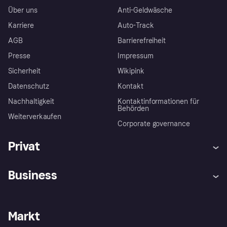
Über uns
Anti-Geldwäsche
Karriere
Auto-Track
AGB
Barrierefreiheit
Presse
Impressum
Sicherheit
Wikipink
Datenschutz
Kontakt
Nachhaltigkeit
Kontaktinformationen für
Behörden
Weiterverkaufen
Corporate governance
Privat
Hilfe
Beschwerden
Business
Einloggen
Sicher shoppen mit Klarna
Händlersupport
Entwicklerseite
Mit Klarna einkaufen
Festgeld
Händlerportal
Betriebsstatus
Markt
Klarna App
Datenschutzeinstellungen