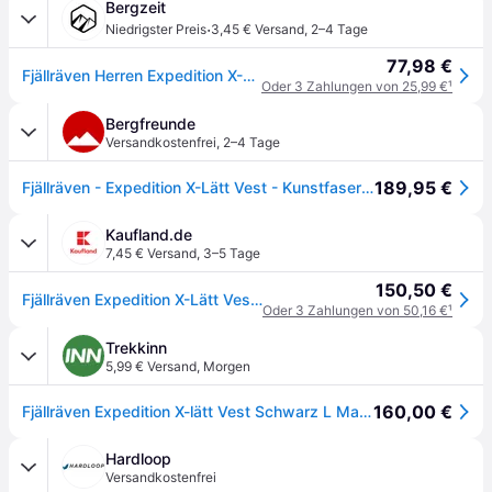
Bergzeit
·
Niedrigster Preis
3,45 € Versand
,
2–4 Tage
77,98 €
Fjällräven Herren Expedition X-Lätt Weste
Oder 3 Zahlungen von 25,99 €
¹
Bergfreunde
Versandkostenfrei
,
2–4 Tage
189,95 €
Fjällräven - Expedition X-Lätt Vest - Kunstfaserweste Gr M grau/schwarz
Kaufland.de
7,45 € Versand
,
3–5 Tage
150,50 €
Fjällräven Expedition X-Lätt Vest M, 550 Black, S
Oder 3 Zahlungen von 50,16 €
¹
Trekkinn
5,99 € Versand
,
Morgen
160,00 €
Fjällräven Expedition X-lätt Vest Schwarz L Mann
Hardloop
Versandkostenfrei