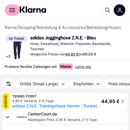
Für Shopper
Für Händler
Klarna
/
Shopping
/
Bekleidung & Accessoires
/
Bekleidung
/
Hosen
adidas Jogginghose Z.N.E. - Bleu
Im Trend
Hose, Sweathose, Material: Polyester, Baumwolle, 
Taschen
Vergleiche Preise von
44,85 €
bis
86,00 €
+
3
Probiere flexible Zahlungen mit
Lerne wie
Größe (Small-Large)
Empfohlen
Preis inklu
TENNIS POINT
ANZEIGE
44,95 €
4,95 € Versand
,
3–4 Tage
adidas Z.N.E. Trainingshose Herren - Dunkelblau, Weiß
CenterCourt.de
·
Niedrigster Preis
4,95 € Versand
,
2–3 Tage