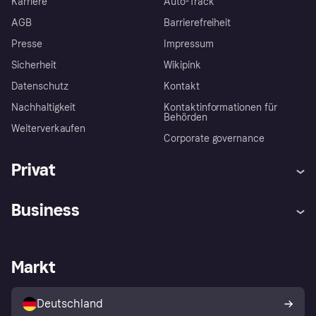
Karriere
Auto-Track
AGB
Barrierefreiheit
Presse
Impressum
Sicherheit
Wikipink
Datenschutz
Kontakt
Nachhaltigkeit
Kontaktinformationen für
Behörden
Weiterverkaufen
Corporate governance
Privat
Hilfe
Beschwerden
Business
Einloggen
Sicher shoppen mit Klarna
Händlersupport
Entwicklerseite
Mit Klarna einkaufen
Festgeld
Händlerportal
Betriebsstatus
Markt
Klarna App
Datenschutzeinstellungen
Mit Klarna verkaufen
Plattformen und Partner
Shops entdecken
Dein Widerrufsrecht
Deutschland
Käuferschutzrichtlinie