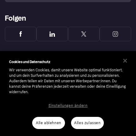
Folgen
Cookies und Datenschutz
Wir verwenden Cookies, damit unsere Website optimal funktioniert,
und um dein Surfverhalten zu analysieren und zu personalisieren.
Außerdem teilen wir Daten mit unseren Werbepartner:innen. Du
kannst deine Präferenzen jederzeit verwalten oder deine Einwilligung
widerrufen.
Einstellungen ändern
Copyright © 2005-2026 Klarna Bank AB (publ). Headquarters: Stockholm, Sweden. All
rights reserved. Klarna Bank AB (publ). Sveavägen 46, 111 34 Stockholm. Organization
number: 556737-0431
Alle ablehnen
Alles zulassen
Nutzungsbedingungen
Cookies
Klarna.com