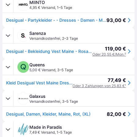
MIINTO
4,95 € Versand
,
1–5 Tage
93,00 €
Desigual - Partykleider - - Dresses - Damen - Mehrfarbig - S
Sarenza
Versandkostenfrei
,
2–3 Tage
119,00 €
Desigual - Bekleidung Vest Maine - Rosa - Größe L
Oder 20,55 €/Mon.
²
Queens
5,00 € Versand
,
3–5 Tage
77,49 €
Kleid Desigual Vest Maine Dress Red XS
Oder 3 Zahlungen von 25,83 €
¹
Galaxus
Versandkostenfrei
,
3–5 Tage
82,00 €
Desigual, Damen, Kleider, Maine, Rot, (XL)
Made in Paradis
7,49 € Versand
,
1–5 Tage