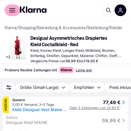
Für Shopper
Für Händler
Klarna
/
Shopping
/
Bekleidung & Accessoires
/
Bekleidung
/
Kleider
Desigual Asymmetrisches Drapiertes 
Kleid Coctailkleid - Red
Kleid, Kurzes Kleid, Langes Kleid, Midikleid, Blumen, 
Einfarbig, Streifen, Gepunktet, Material: Chiffon, Stoff, 
+
2
Polyester
Vergleiche Preise von
59,99 €
bis
119,00 €
Probiere flexible Zahlungen mit
Lerne wie
Größe (Small-Large)
Empfohlen
Preis inklu
Queens
ANZEIGE
77,49 €
5,00 € Versand
,
3–5 Tage
Oder 3 Zahlungen von 25,83 €
¹
Kleid Desigual Vest Maine Dress Red M
Gomez
59,99 €
Desigual Kleid MAINE