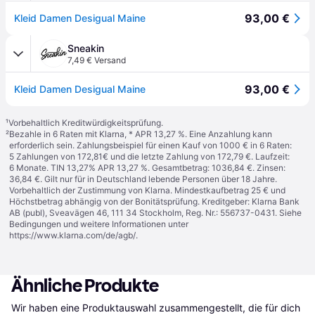
93,00 €
Kleid Damen Desigual Maine
Sneakin
7,49 € Versand
93,00 €
Kleid Damen Desigual Maine
¹
Vorbehaltlich Kreditwürdigkeitsprüfung.
²
Bezahle in 6 Raten mit Klarna, * APR 13,27 %. Eine Anzahlung kann
erforderlich sein. Zahlungsbeispiel für einen Kauf von 1000 € in 6 Raten:
5 Zahlungen von 172,81€ und die letzte Zahlung von 172,79 €. Laufzeit:
6 Monate. TIN 13,27% APR 13,27 %. Gesamtbetrag: 1036,84 €. Zinsen:
36,84 €. Gilt nur für in Deutschland lebende Personen über 18 Jahre.
Vorbehaltlich der Zustimmung von Klarna. Mindestkaufbetrag 25 € und
Höchstbetrag abhängig von der Bonitätsprüfung. Kreditgeber: Klarna Bank
AB (publ), Sveavägen 46, 111 34 Stockholm, Reg. Nr.: 556737-0431. Siehe
Bedingungen und weitere Informationen unter
https://www.klarna.com/de/agb/
.
Ähnliche Produkte
Wir haben eine Produktauswahl zusammengestellt, die für dich 