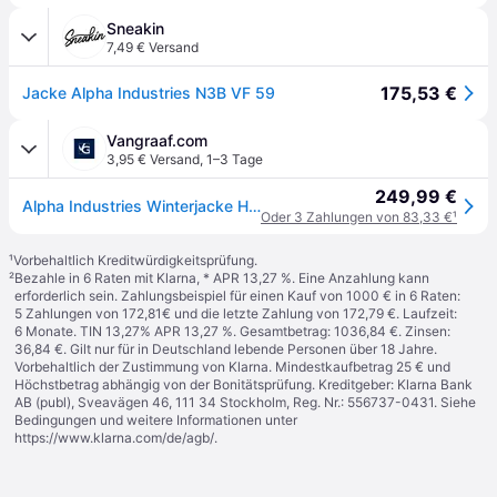
Sneakin
7,49 € Versand
175,53 €
Jacke Alpha Industries N3B VF 59
Vangraaf.com
3,95 € Versand
,
1–3 Tage
249,99 €
Alpha Industries Winterjacke Herren grün, S
Oder 3 Zahlungen von 83,33 €
¹
¹
Vorbehaltlich Kreditwürdigkeitsprüfung.
²
Bezahle in 6 Raten mit Klarna, * APR 13,27 %. Eine Anzahlung kann
erforderlich sein. Zahlungsbeispiel für einen Kauf von 1000 € in 6 Raten:
5 Zahlungen von 172,81€ und die letzte Zahlung von 172,79 €. Laufzeit:
6 Monate. TIN 13,27% APR 13,27 %. Gesamtbetrag: 1036,84 €. Zinsen:
36,84 €. Gilt nur für in Deutschland lebende Personen über 18 Jahre.
Vorbehaltlich der Zustimmung von Klarna. Mindestkaufbetrag 25 € und
Höchstbetrag abhängig von der Bonitätsprüfung. Kreditgeber: Klarna Bank
AB (publ), Sveavägen 46, 111 34 Stockholm, Reg. Nr.: 556737-0431. Siehe
Bedingungen und weitere Informationen unter
https://www.klarna.com/de/agb/
.