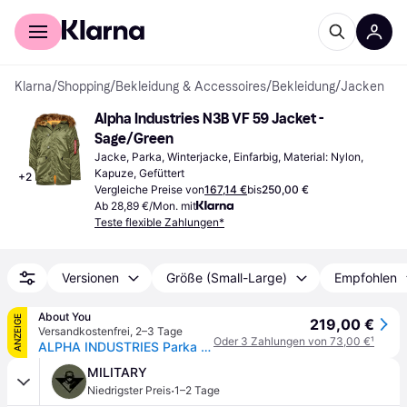
Für Shopper
Für Händler
Klarna
/
Shopping
/
Bekleidung & Accessoires
/
Bekleidung
/
Jacken
Alpha Industries N3B VF 59 Jacket - 
Sage/Green
Jacke, Parka, Winterjacke, Einfarbig, Material: Nylon, 
Kapuze, Gefüttert
+
2
Vergleiche Preise von
167,14 €
bis
250,00 €
Ab 28,89 €/Mon. mit
Teste flexible Zahlungen*
Versionen
Größe (Small-Large)
Empfohlen
About You
ANZEIGE
219,00 €
Versandkostenfrei
,
2–3 Tage
Oder 3 Zahlungen von 73,00 €
¹
ALPHA INDUSTRIES Parka N3B VF 59
MILITARY
·
Niedrigster Preis
1–2 Tage