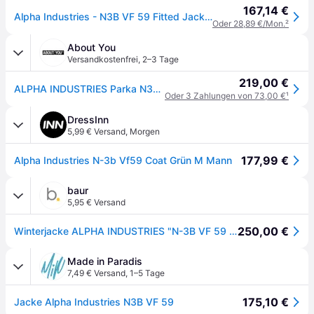
167,14 €
Alpha Industries - N3B VF 59 Fitted Jacke - Sage Green
Oder 28,89 €/Mon.
²
About You
Versandkostenfrei
,
2–3 Tage
219,00 €
ALPHA INDUSTRIES Parka N3B VF 59
Oder 3 Zahlungen von 73,00 €
¹
DressInn
5,99 € Versand
,
Morgen
177,99 €
Alpha Industries N-3b Vf59 Coat Grün M Mann
baur
5,95 € Versand
250,00 €
Winterjacke ALPHA INDUSTRIES "N-3B VF 59 Vintage Fit", Herren, Gr. S, grün (sage, grün), Obermaterial: 100% Nylon. Futter: 100% Nylon. Füllung: 100% Polyester, Jacken Winterjacke
Made in Paradis
7,49 € Versand
,
1–5 Tage
175,10 €
Jacke Alpha Industries N3B VF 59