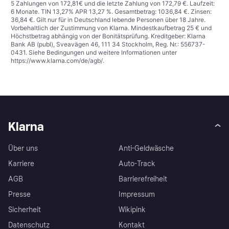
5 Zahlungen von 172,81€ und die letzte Zahlung von 172,79 €. Laufzeit:
6 Monate. TIN 13,27% APR 13,27 %. Gesamtbetrag: 1036,84 €. Zinsen:
36,84 €. Gilt nur für in Deutschland lebende Personen über 18 Jahre.
Vorbehaltlich der Zustimmung von Klarna. Mindestkaufbetrag 25 € und
Höchstbetrag abhängig von der Bonitätsprüfung. Kreditgeber: Klarna
Bank AB (publ), Sveavägen 46, 111 34 Stockholm, Reg. Nr.: 556737-
0431. Siehe Bedingungen und weitere Informationen unter
https://www.klarna.com/de/agb/
.
Klarna
Über uns
Anti-Geldwäsche
Karriere
Auto-Track
AGB
Barrierefreiheit
Presse
Impressum
Sicherheit
Wikipink
Datenschutz
Kontakt