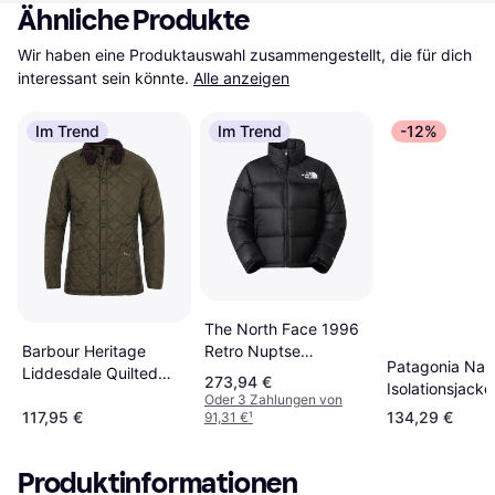
Ähnliche Produkte
Wir haben eine Produktauswahl zusammengestellt, die für dich 
interessant sein könnte.
Alle anzeigen
Im Trend
Im Trend
-12%
The North Face 1996
Retro Nuptse
Barbour Heritage
Patagonia Nan
Daunenjacke -
Liddesdale Quilted
273,94 €
Isolationsjacke
Schwarz
Jacket - Olive
Oder 3 Zahlungen von
Schwarz
117,95 €
134,29 €
91,31 €
¹
Produktinformationen