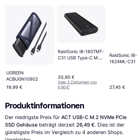
RaidSonic IB-1807MT-
RaidSonic IB-
C31 USB Type-C M.2
1824ML-C31
NVMe SSD
UGREEN
20,90 €
‎ACBUGN10902
Oder 3 Zahlungen von
19,99 €
27,45 €
6,96 €
¹
Produktinformationen
Der niedrigste Preis für 
ACT USB-C M.2 NVMe PCIe 
SSD Gehäuse
 beträgt derzeit 
26,49 €
. Dies ist der 
günstigste Preis im Vergleich zu 
4
 anderen Shops.
Vergleiche: