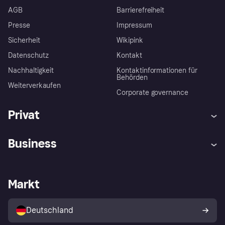
AGB
Barrierefreiheit
Presse
Impressum
Sicherheit
Wikipink
Datenschutz
Kontakt
Nachhaltigkeit
Kontaktinformationen für
Behörden
Weiterverkaufen
Corporate governance
Privat
Hilfe
Beschwerden
Business
Einloggen
Sicher shoppen mit Klarna
Händlersupport
Entwicklerseite
Mit Klarna einkaufen
Festgeld
Händlerportal
Betriebsstatus
Markt
Klarna App
Datenschutzeinstellungen
Mit Klarna verkaufen
Plattformen und Partner
Shops entdecken
Dein Widerrufsrecht
Deutschland
Käuferschutzrichtlinie