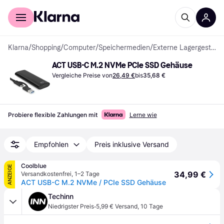
Für Shopper
Für Händler
Klarna
/
Shopping
/
Computer
/
Speichermedien
/
Externe Lagergestelle
ACT USB-C M.2 NVMe PCIe SSD Gehäuse
Vergleiche Preise von
26,49 €
bis
35,68 €
Probiere flexible Zahlungen mit
Lerne wie
Empfohlen
Preis inklusive Versand
Coolblue
ANZEIGE
34,99 €
Versandkostenfrei
,
1–2 Tage
ACT USB-C M.2 NVMe / PCIe SSD Gehäuse
Techinn
·
Niedrigster Preis
5,99 € Versand
,
10 Tage