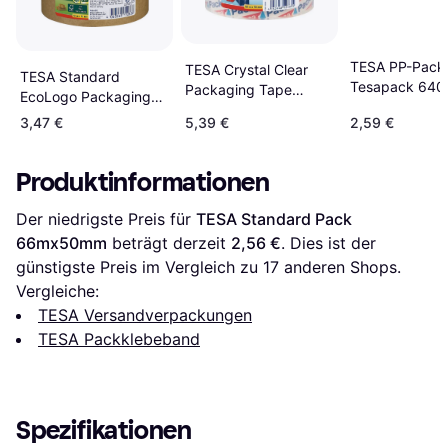
TESA PP-Pack
TESA Crystal Clear
TESA Standard
Tesapack 640
Packaging Tape
EcoLogo Packaging
x 50mm
50mmx66m
Tape 50mx50mm
3,47 €
5,39 €
2,59 €
Produktinformationen
Der niedrigste Preis für 
TESA Standard Pack 
66mx50mm
 beträgt derzeit 
2,56 €
. Dies ist der 
günstigste Preis im Vergleich zu 
17
 anderen Shops.
Vergleiche:
TESA Versandverpackungen
TESA Packklebeband
Spezifikationen