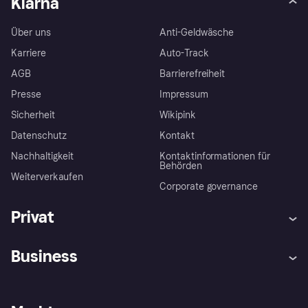
Klarna
Über uns
Anti-Geldwäsche
Karriere
Auto-Track
AGB
Barrierefreiheit
Presse
Impressum
Sicherheit
Wikipink
Datenschutz
Kontakt
Nachhaltigkeit
Kontaktinformationen für
Behörden
Weiterverkaufen
Corporate governance
Privat
Hilfe
Beschwerden
Business
Einloggen
Sicher shoppen mit Klarna
Händlersupport
Entwicklerseite
Mit Klarna einkaufen
Festgeld
Händlerportal
Betriebsstatus