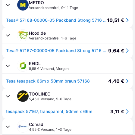
METRO
Versandkostenfrei
,
9–11 Tage
10,51 €
Tesa® 57168-00000-05 Packband Strong 5716 - 50 mm x 66 m, braun, PP
Hood.de
Versandkostenfrei
,
1–6 Tage
9,64 €
Tesa® 57167-00000-05 Packband Strong 5716 50 mm x 66 m transparent PP
REIDL
5,95 € Versand
,
Morgen
4,40 €
Tesa tesapack 66m x 50mm braun 57168
TOOLINEO
5,45 € Versand
,
5–6 Tage
3,11 €
tesapack 57167, transparent, 50mm x 66m
Conrad
4,95 € Versand
,
1–3 Tage