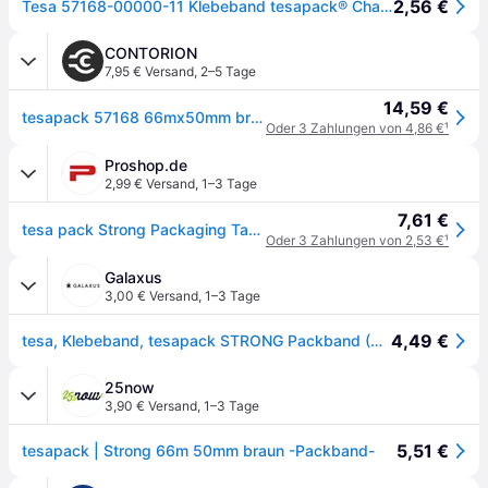
2,56 €
Tesa 57168-00000-11 Klebeband tesapack® Chamois (L x B) 66m x 50mm 1St.
CONTORION
7,95 € Versand
,
2–5 Tage
14,59 €
tesapack 57168 66mx50mm braun
Oder 3 Zahlungen von 4,86 €
¹
Proshop.de
2,99 € Versand
,
1–3 Tage
7,61 €
tesa pack Strong Packaging Tape 66m x 50mm Brown
Oder 3 Zahlungen von 2,53 €
¹
Galaxus
3,00 € Versand
,
1–3 Tage
4,49 €
tesa, Klebeband, tesapack STRONG Packband (50mm)
25now
3,90 € Versand
,
1–3 Tage
5,51 €
tesapack | Strong 66m 50mm braun -Packband-