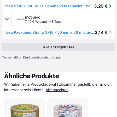
3,29 €
tesa 57168-00000-11 Klebeband tesapack® Chamois (L x B) 66 m x 50 mm 1 St.
mcbuero
7,49 € Versand
,
1–3 Tage
3,14 €
tesa Packband Strong 5716 - 50 mm x 66 m braun PP.
Alle anzeigen (14)
¹
Vorbehaltlich Kreditwürdigkeitsprüfung.
Ähnliche Produkte
Wir haben eine Produktauswahl zusammengestellt, die für dich 
interessant sein könnte.
Alle anzeigen