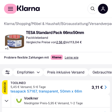
Für Shopper
Für Händler
Klarna
/
Shopping
/
Möbel & Haushalt
/
Büroausstattung
/
Versandverpa
TESA Standard Pack 66mx50mm
Packklebeband
Vergleiche Preise von
2,56 €
bis
113,04 €
+
1
Probiere flexible Zahlungen mit
Lerne wie
Empfohlen
Preis inklusive Versand
Gebrauchte
TOOLINEO
ANZEIGE
3,11 €
5,45 € Versand
,
5–6 Tage
tesapack 57167, transparent, 50mm x 66m
Voelkner
·
Niedrigster Preis
5,95 € Versand
,
1–2 Tage