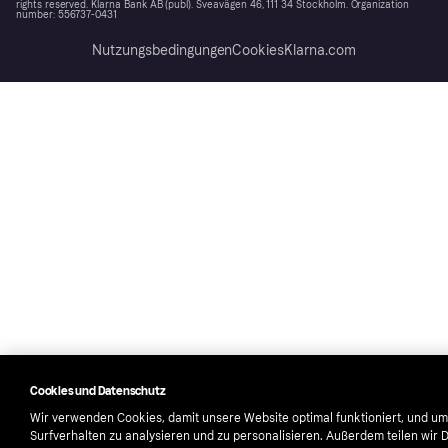
rights reserved. Klarna Bank AB (publ). Sveavägen 46, 111 34 Stockholm. Organization
number: 556737-0431
Nutzungsbedingungen
Cookies
Klarna.com
Cookies und Datenschutz
Wir verwenden Cookies, damit unsere Website optimal funktioniert, und um
Surfverhalten zu analysieren und zu personalisieren. Außerdem teilen wir 