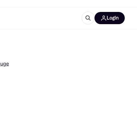
Login
Weitere Informationen
sstattung
M
Was ist Klarna?
Artikel
euge
tegorien