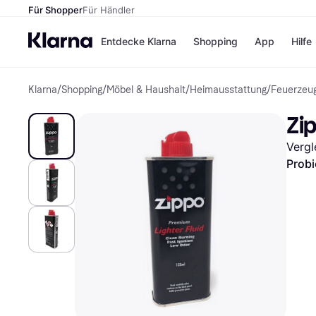
Für Shopper
Für Händler
Entdecke Klarna
Shopping
App
Hilfe
Klarna
/
Shopping
/
Möbel & Haushalt
/
Heimausstattung
/
Feuerzeu
Zahlungsmethoden
Shops
Zahlungsmethoden
Kaufla
Zip
Sofort bezahlen
eBay
Bezahle in 3
Temu
Vergl
Teilzahlungen
Samsu
Bezahle in bis zu 30
SHEIN
Probi
Tagen
Ratenzahlung
Alle Shops