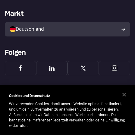
Händlersupport
Entwicklerseite
Mit Klarna einkaufen
Festgeld
Händlerportal
Betriebsstatus
Markt
Klarna App
Datenschutzeinstellungen
Mit Klarna verkaufen
Plattformen und Partner
Shops entdecken
Dein Widerrufsrecht
Deutschland
Käuferschutzrichtlinie
Folgen
Cookies und Datenschutz
Wir verwenden Cookies, damit unsere Website optimal funktioniert,
und um dein Surfverhalten zu analysieren und zu personalisieren.
Außerdem teilen wir Daten mit unseren Werbepartner:innen. Du
kannst deine Präferenzen jederzeit verwalten oder deine Einwilligung
widerrufen.