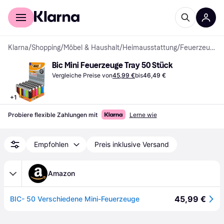
Für Shopper
Für Händler
Klarna
/
Shopping
/
Möbel & Haushalt
/
Heimausstattung
/
Feuerzeuge
Bic Mini Feuerzeuge Tray 50 Stück
Vergleiche Preise von
45,99 €
bis
46,49 €
+
1
Probiere flexible Zahlungen mit
Lerne wie
Empfohlen
Preis inklusive Versand
Amazon
45,99 €
BIC- 50 Verschiedene Mini-Feuerzeuge