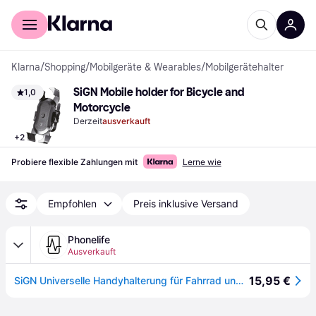
Für Shopper
Für Händler
Klarna
/
Shopping
/
Mobilgeräte & Wearables
/
Mobilgerätehalter
SiGN Mobile holder for Bicycle and 
1,0
Motorcycle
Derzeit
ausverkauft
+
2
Probiere flexible Zahlungen mit
Lerne wie
Empfohlen
Preis inklusive Versand
Phonelife
Ausverkauft
15,95 €
SiGN Universelle Handyhalterung für Fahrrad und Motorrad Schwarz