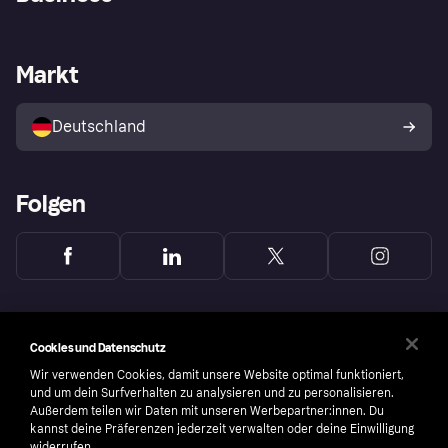
Einloggen
Sicher shoppen mit Klarna
Händlersupport
Entwicklerseite
Mit Klarna einkaufen
Festgeld
Händlerportal
Betriebsstatus
Markt
Klarna App
Datenschutzeinstellungen
Mit Klarna verkaufen
Plattformen und Partner
Shops entdecken
Dein Widerrufsrecht
Deutschland
Käuferschutzrichtlinie
Folgen
Cookies und Datenschutz
Wir verwenden Cookies, damit unsere Website optimal funktioniert,
und um dein Surfverhalten zu analysieren und zu personalisieren.
Außerdem teilen wir Daten mit unseren Werbepartner:innen. Du
kannst deine Präferenzen jederzeit verwalten oder deine Einwilligung
widerrufen.