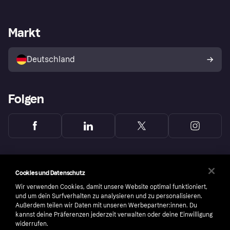
Händlersupport
Entwicklerseite
Mit Klarna einkaufen
Festgeld
Händlerportal
Betriebsstatus
Markt
Klarna App
Datenschutzeinstellungen
Mit Klarna verkaufen
Plattformen und Partner
Shops entdecken
Dein Widerrufsrecht
Deutschland
Käuferschutzrichtlinie
Folgen
Cookies und Datenschutz
Wir verwenden Cookies, damit unsere Website optimal funktioniert,
und um dein Surfverhalten zu analysieren und zu personalisieren.
Außerdem teilen wir Daten mit unseren Werbepartner:innen. Du
kannst deine Präferenzen jederzeit verwalten oder deine Einwilligung
widerrufen.