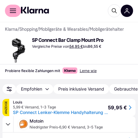
Für Shopper
Für Händler
Klarna
/
Shopping
/
Mobilgeräte & Wearables
/
Mobilgerätehalter
SP Connect Bar Clamp Mount Pro
Vergleiche Preise von
54,95 €
bis
86,55 €
Probiere flexible Zahlungen mit
Lerne wie
Empfohlen
Preis inklusive Versand
Gebrauchte
Louis
ANZEIGE
59,95 €
5,99 € Versand
,
1–3 Tage
SP Connect Lenker-Klemme Handyhalterung SCHWARZ
Motoin
·
Niedrigster Preis
6,90 € Versand
,
3–5 Tage