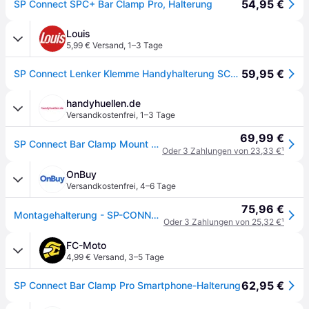
54,95 €
SP Connect SPC+ Bar Clamp Pro, Halterung
Louis
5,99 € Versand
,
1–3 Tage
59,95 €
SP Connect Lenker Klemme Handyhalterung SCHWARZ
handyhuellen.de
Versandkostenfrei
,
1–3 Tage
69,99 €
SP Connect Bar Clamp Mount Pro Motorrad-Handyhalterung - 360° drehbar - Schwarz
Oder 3 Zahlungen von 23,33 €
¹
OnBuy
Versandkostenfrei
,
4–6 Tage
75,96 €
Montagehalterung - SP-CONNECT - Moto Mount Pro - Aluminium - Vibrationsdämpfung - 360 Einstellung
Oder 3 Zahlungen von 25,32 €
¹
FC-Moto
4,99 € Versand
,
3–5 Tage
62,95 €
SP Connect Bar Clamp Pro Smartphone-Halterung