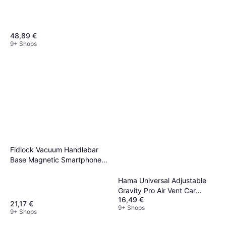
48,89 €
9+ Shops
Durable Tablet Floor Holder
195,15 €
9+ Shops
Fidlock Vacuum Handlebar
Base Magnetic Smartphone
Holder
Hama Universal Adjustable
Gravity Pro Air Vent Car
16,49 €
Phone Holder
21,17 €
9+ Shops
9+ Shops