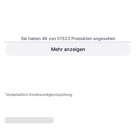
Goobay Universal Magnetic
Sie haben 48 von 51523 Produkten angesehen
Holder Set 47145
Mehr anzeigen
SP Connect Handlebar Moto
Mount Pro
64,80 €
Oder 3 Zahlungen von 21,60 €
¹
3,41 €
9+ Shops
9+ Shops
1
2
3
...
539
...
1074
¹
Vorbehaltlich Kreditwürdigkeitsprüfung.