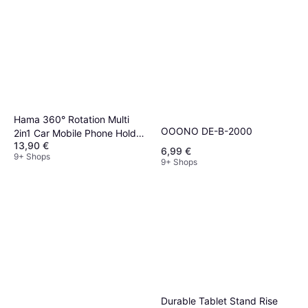
Hama 360° Rotation Multi
OOONO DE-B-2000
2in1 Car Mobile Phone Holder
13,90 €
Kit
6,99 €
9+ Shops
9+ Shops
Durable Tablet Stand Rise