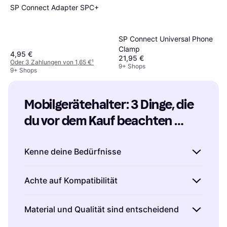
SP Connect Adapter SPC+
SP Connect Universal Phone
Clamp
4,95 €
21,95 €
Oder 3 Zahlungen von 1,65 €
¹
9+ Shops
9+ Shops
Mobilgerätehalter: 3 Dinge, die 
du vor dem Kauf beachten 
solltest
Kenne deine Bedürfnisse
Bevor du einen Mobilgerätehalter kaufst,
Achte auf Kompatibilität
überlege, wofür du ihn hauptsächlich nutzen
möchtest.
Für das Auto:
Achte auf Modelle,
Stelle sicher, dass der Mobilgerätehalter mit
Material und Qualität sind entscheidend
die sich leicht an der Lüftung oder am
deinem Gerät kompatibel ist. Überprüfe die
Armaturenbrett anbringen lassen.
Für das