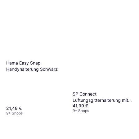
Hama Easy Snap
Handyhalterung Schwarz
SP Connect
Lüftungsgitterhalterung mit
41,99 €
SPC+ 10 mm
21,48 €
9+ Shops
9+ Shops