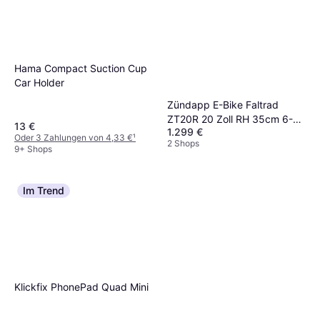
Hama Compact Suction Cup
Car Holder
Zündapp E-Bike Faltrad
ZT20R 20 Zoll RH 35cm 6-
13 €
1.299 €
Gang 468 Wh grau grün
Oder 3 Zahlungen von 4,33 €
¹
2 Shops
9+ Shops
Im Trend
Klickfix PhonePad Quad Mini