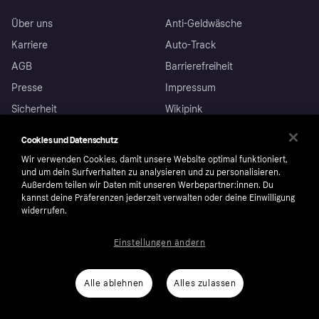
Über uns
Anti-Geldwäsche
Karriere
Auto-Track
AGB
Barrierefreiheit
Presse
Impressum
Sicherheit
Wikipink
Datenschutz
Kontakt
Cookies und Datenschutz
Nachhaltigkeit
Kontaktinformationen für
Wir verwenden Cookies, damit unsere Website optimal funktioniert,
Behörden
Weiterverkaufen
und um dein Surfverhalten zu analysieren und zu personalisieren.
Corporate governance
Außerdem teilen wir Daten mit unseren Werbepartner:innen. Du
kannst deine Präferenzen jederzeit verwalten oder deine Einwilligung
Privat
widerrufen.
Einstellungen ändern
Hilfe
Beschwerden
Business
Einloggen
Sicher shoppen mit Klarna
Alle ablehnen
Alles zulassen
Händlersupport
Entwicklerseite
Mit Klarna einkaufen
Festgeld
Händlerportal
Betriebsstatus
Markt
Klarna App
Datenschutzeinstellungen