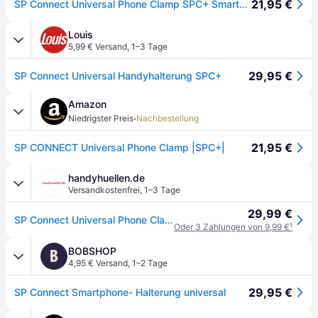
21,95 €
SP Connect Universal Phone Clamp SPC+ Smartphone-Halterung
Louis
5,99 € Versand
,
1–3 Tage
29,95 €
SP Connect Universal Handyhalterung SPC+
Amazon
·
Niedrigster Preis
Nachbestellung
21,95 €
SP CONNECT Universal Phone Clamp |SPC+|
handyhuellen.de
Versandkostenfrei
,
1–3 Tage
29,99 €
SP Connect Universal Phone Clamp SPC+ Fahrrad-Handyhalterung - für SPC+ Halterungen - Schwarz
Oder 3 Zahlungen von 9,99 €
¹
BOBSHOP
B
4,95 € Versand
,
1–2 Tage
29,95 €
SP Connect Smartphone- Halterung universal