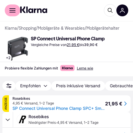
Für Shopper
Für Händler
Klarna
/
Shopping
/
Mobilgeräte & Wearables
/
Mobilgerätehalter
SP Connect Universal Phone Clamp
Vergleiche Preise von
21,95 €
bis
39,90 €
+
2
Probiere flexible Zahlungen mit
Lerne wie
Empfohlen
Preis inklusive Versand
Gebrauchte
Rosebikes
ANZEIGE
21,95 €
4,95 € Versand
,
1–2 Tage
SP Connect Universal Phone Clamp SPC+ Smartphone-Halterung
Rosebikes
·
Niedrigster Preis
4,95 € Versand
,
1–2 Tage