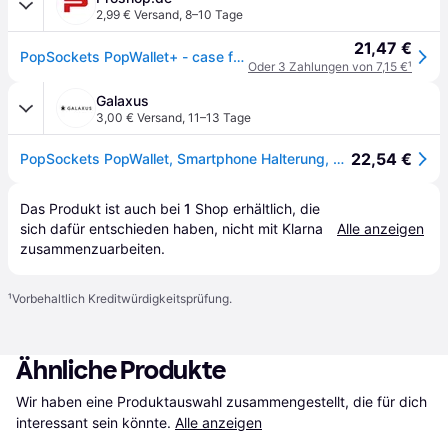
2,99 € Versand
,
8–10 Tage
21,47 €
PopSockets PopWallet+ - case for 3 credit cards or 6 business cards
Oder 3 Zahlungen von 7,15 €
¹
Galaxus
3,00 € Versand
,
11–13 Tage
22,54 €
PopSockets PopWallet, Smartphone Halterung, Schwarz
Das Produkt ist auch bei 
1
Shop
 erhältlich, die 
sich dafür entschieden haben, nicht mit Klarna 
Alle anzeigen
zusammenzuarbeiten.
¹
Vorbehaltlich Kreditwürdigkeitsprüfung.
Ähnliche Produkte
Wir haben eine Produktauswahl zusammengestellt, die für dich 
interessant sein könnte.
Alle anzeigen