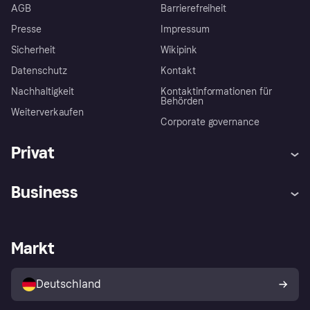
AGB
Barrierefreiheit
Presse
Impressum
Sicherheit
Wikipink
Datenschutz
Kontakt
Nachhaltigkeit
Kontaktinformationen für
Behörden
Weiterverkaufen
Corporate governance
Privat
Hilfe
Beschwerden
Business
Einloggen
Sicher shoppen mit Klarna
Händlersupport
Entwicklerseite
Mit Klarna einkaufen
Festgeld
Händlerportal
Betriebsstatus
Markt
Klarna App
Datenschutzeinstellungen
Mit Klarna verkaufen
Plattformen und Partner
Shops entdecken
Dein Widerrufsrecht
Deutschland
Käuferschutzrichtlinie