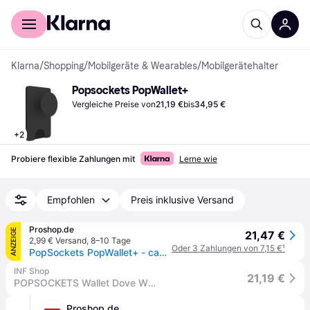
Für Shopper
Für Händler
Klarna
/
Shopping
/
Mobilgeräte & Wearables
/
Mobilgerätehalter
Popsockets PopWallet+
Vergleiche Preise von
21,19 €
bis
34,95 €
+
2
Probiere flexible Zahlungen mit
Lerne wie
Empfohlen
Preis inklusive Versand
Proshop.de
ANZEIGE
21,47 €
2,99 € Versand
,
8–10 Tage
Oder 3 Zahlungen von 7,15 €
¹
PopSockets PopWallet+ - case for 3 credit cards or 6 business cards
INF Shop
21,19 €
POPSOCKETS Wallet Dove White Marble Abnehmbare Mobile Wallet PopWallet +
Proshop.de