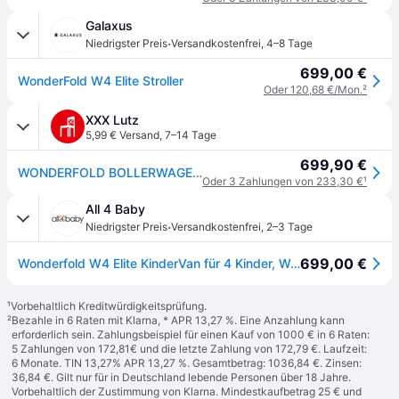
Galaxus
·
Niedrigster Preis
Versandkostenfrei
,
4–8 Tage
699,00 €
WonderFold W4 Elite Stroller
Oder 120,68 €/Mon.
²
XXX Lutz
5,99 € Versand
,
7–14 Tage
699,90 €
WONDERFOLD BOLLERWAGEN Schwarz
Oder 3 Zahlungen von 233,30 €
¹
All 4 Baby
·
Niedrigster Preis
Versandkostenfrei
,
2–3 Tage
699,00 €
Wonderfold W4 Elite KinderVan für 4 Kinder, Wonderfold: Schwarz
¹
Vorbehaltlich Kreditwürdigkeitsprüfung.
²
Bezahle in 6 Raten mit Klarna, * APR 13,27 %. Eine Anzahlung kann
erforderlich sein. Zahlungsbeispiel für einen Kauf von 1000 € in 6 Raten:
5 Zahlungen von 172,81€ und die letzte Zahlung von 172,79 €. Laufzeit:
6 Monate. TIN 13,27% APR 13,27 %. Gesamtbetrag: 1036,84 €. Zinsen:
36,84 €. Gilt nur für in Deutschland lebende Personen über 18 Jahre.
Vorbehaltlich der Zustimmung von Klarna. Mindestkaufbetrag 25 € und