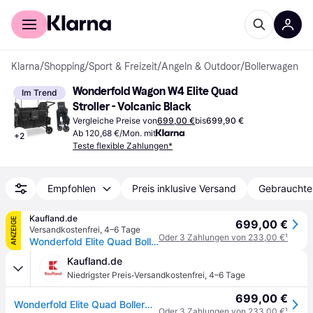
Für Shopper
Für Händler
Klarna
/
Shopping
/
Sport & Freizeit
/
Angeln & Outdoor
/
Bollerwagen
Wonderfold Wagon W4 Elite Quad 
Im Trend
Stroller - Volcanic Black
Vergleiche Preise von
699,00 €
bis
699,90 €
Ab 120,68 €/Mon. mit
+
2
Teste flexible Zahlungen*
Empfohlen
Preis inklusive Versand
Gebrauchte
Kaufland.de
ANZEIGE
699,00 €
Versandkostenfrei
,
4–6 Tage
Oder 3 Zahlungen von 233,00 €
¹
Wonderfold Elite Quad Bollerwagen - Fb. volcao black
Kaufland.de
·
Niedrigster Preis
Versandkostenfrei
,
4–6 Tage
699,00 €
Wonderfold Elite Quad Bollerwagen - Fb. volcao black
Oder 3 Zahlungen von 233,00 €
¹