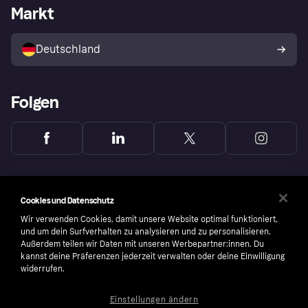
Händlerportal
Betriebsstatus
Markt
Klarna App
Datenschutzeinstellungen
Mit Klarna verkaufen
Plattformen und Partner
Shops entdecken
Dein Widerrufsrecht
Deutschland
Käuferschutzrichtlinie
Folgen
Cookies und Datenschutz
Wir verwenden Cookies, damit unsere Website optimal funktioniert,
und um dein Surfverhalten zu analysieren und zu personalisieren.
Außerdem teilen wir Daten mit unseren Werbepartner:innen. Du
kannst deine Präferenzen jederzeit verwalten oder deine Einwilligung
widerrufen.
Einstellungen ändern