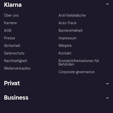
Klarna
Über uns
Anti-Geldwäsche
Karriere
Auto-Track
AGB
Barrierefreiheit
Presse
Impressum
Sicherheit
Wikipink
Datenschutz
Kontakt
Nachhaltigkeit
Kontaktinformationen für
Behörden
Weiterverkaufen
Corporate governance
Privat
Hilfe
Beschwerden
Business
Einloggen
Sicher shoppen mit Klarna
Händlersupport
Entwicklerseite
Mit Klarna einkaufen
Festgeld