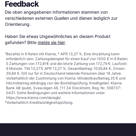
Feedback
Die oben angegebenen Informationen stammen von 
verschiedenen externen Quellen und dienen lediglich zur 
Orientierung.

Haben Sie etwas Ungewöhnliches an diesem Produkt 
gefunden? Bitte 
melde sie hier
.
¹
Bezahle in 6 Raten mit Klarna, * APR 13,27 %. Eine Anzahlung kann
erforderlich sein. Zahlungsbeispiel für einen Kauf von 1000 € in 6 Raten:
5 Zahlungen von 172,81€ und die letzte Zahlung von 172,79 €. Laufzeit:
6 Monate. TIN 13,27% APR 13,27 %. Gesamtbetrag: 1036,84 €. Zinsen:
36,84 €. Gilt nur für in Deutschland lebende Personen über 18 Jahre.
Vorbehaltlich der Zustimmung von Klarna. Mindestkaufbetrag 25 € und
Höchstbetrag abhängig von der Bonitätsprüfung. Kreditgeber: Klarna
Bank AB (publ), Sveavägen 46, 111 34 Stockholm, Reg. Nr.: 556737-
0431. Siehe Bedingungen und weitere Informationen unter
https://www.klarna.com/de/agb/
.
²
Vorbehaltlich Kreditwürdigkeitsprüfung.