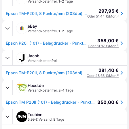
Versandkostenfrei
,
1–2 Tage
297,95 €
Epson TM-P20II, 8 Punkte/mm (203dpi), USB-C, BT (Bluetooth, USB-C), Belegdrucker, Schwarz
Oder 51,44 €/Mon.
²
eBay
Versandkostenfrei
,
1–2 Tage
358,00 €
Epson P20ii (101) - Belegdrucker - Punktmatrix
Oder 61,87 €/Mon.
²
Jacob
Versandkostenfrei
281,40 €
Epson TM-P20II, 8 Punkte/mm (203dpi), USB-C, BT, Kit (USB) Mobildrucker, Druckertyp, Thermodirekt, Auflösung, Auflösung: 8 Punkte/mm (203dpi), Papier-/Medienbreite, Medienbreite (max): 58mm, Druckbreite (max.): 48mm, Rollendurchmesser (max.): 40mm, Geschwindigkeit (max.): 100mm/Sek., Divers (Eigenschaften/Merkmale), Schnittstellen, Anschluß: USB-C, Bluetooth, Zubehör, inkl.: Kabel (USB, USB-C), Gürtelclip, Akku, Optionales Zubehör, separat bestellen: Netzteil (C31CJ99101)
Oder 48,63 €/Mon.
²
Hood.de
Versandkostenfrei
,
2–4 Tage
350,00 €
Epson TM P20II (101) - Belegdrucker - Punktmatrix
Techinn
5,99 € Versand
,
8 Tage