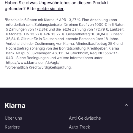
Haben Sie etwas Ungewöhnliches an diesem Produkt 
gefunden? Bitte 
melde sie hier
.
¹
Bezahle in 6 Raten mit Klarna, * APR 13,27 %. Eine Anzahlung kann
erforderlich sein. Zahlungsbeispiel für einen Kauf von 1000 € in 6 Raten:
5 Zahlungen von 172,81€ und die letzte Zahlung von 172,79 €. Laufzeit:
6 Monate. TIN 13,27% APR 13,27 %. Gesamtbetrag: 1036,84 €. Zinsen:
36,84 €. Gilt nur für in Deutschland lebende Personen über 18 Jahre.
Vorbehaltlich der Zustimmung von Klarna. Mindestkaufbetrag 25 € und
Höchstbetrag abhängig von der Bonitätsprüfung. Kreditgeber: Klarna
Bank AB (publ), Sveavägen 46, 111 34 Stockholm, Reg. Nr.: 556737-
0431. Siehe Bedingungen und weitere Informationen unter
https://www.klarna.com/de/agb/
.
²
Vorbehaltlich Kreditwürdigkeitsprüfung.
Klarna
Über uns
Anti-Geldwäsche
Karriere
Auto-Track