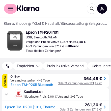
Für Shopper
Für Händler
Klarna
/
Shopping
/
Möbel & Haushalt
/
Büroausstattung
/
Belegdrucker
Epson TM-P20II 101
USB, Bluetooth, WLAN
Vergleiche Preise von
261,36 €
bis
364,48 €
Ab 3 Zahlungen von 87,12 € mit
Teste flexible Zahlungen*
Empfohlen
Preis inklusive Versand
Gebrauchte
OnBuy
ANZEIGE
364,48 €
Versandkostenfrei
,
4–6 Tage
Oder 3 Zahlungen von 121,49 €
¹
Epson TM-P20ii Bluetooth
Kaufland.de
·
Niedrigster Preis
6,00 € Versand
,
3–5 Tage
261,36 €
Epson TM-P20II (101), Thermodruck, Mobiler Drucker, 203 x 203 DPI, 100 mm/sek, Ober- & Vorderseite, 75 µm
Oder 3 Zahlungen von 87,12 €
¹