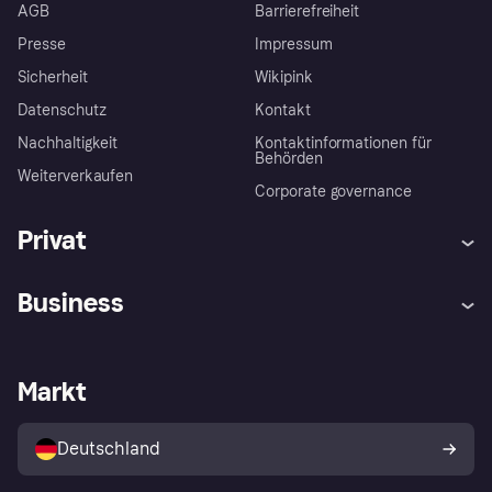
AGB
Barrierefreiheit
Presse
Impressum
Sicherheit
Wikipink
Datenschutz
Kontakt
Nachhaltigkeit
Kontaktinformationen für
Behörden
Weiterverkaufen
Corporate governance
Privat
Hilfe
Beschwerden
Business
Einloggen
Sicher shoppen mit Klarna
Händlersupport
Entwicklerseite
Mit Klarna einkaufen
Festgeld
Händlerportal
Betriebsstatus
Markt
Klarna App
Datenschutzeinstellungen
Mit Klarna verkaufen
Plattformen und Partner
Shops entdecken
Dein Widerrufsrecht
Deutschland
Käuferschutzrichtlinie