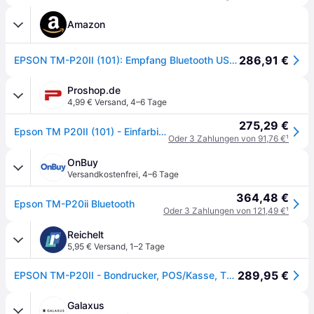
Amazon
286,91 €
EPSON TM-P20II (101): Empfang Bluetooth USB-C EU
Proshop.de
4,99 € Versand
,
4–6 Tage
275,29 €
Epson TM P20II (101) - Einfarbig - Dot matrix
Oder 3 Zahlungen von 91,76 €
¹
OnBuy
Versandkostenfrei
,
4–6 Tage
364,48 €
Epson TM-P20ii Bluetooth
Oder 3 Zahlungen von 121,49 €
¹
Reichelt
5,95 € Versand
,
1–2 Tage
289,95 €
EPSON TM-P20II - Bondrucker, POS/Kasse, Thermo, mobil, USB/Bluetooth
Galaxus