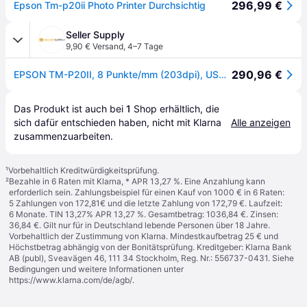
296,99 €
Epson Tm-p20ii Photo Printer Durchsichtig
Seller Supply
9,90 € Versand
,
4–7 Tage
290,96 €
EPSON TM-P20II, 8 Punkte/mm (203dpi), USB-C, BT
Das Produkt ist auch bei 
1
Shop
 erhältlich, die 
sich dafür entschieden haben, nicht mit Klarna 
Alle anzeigen
zusammenzuarbeiten.
¹
Vorbehaltlich Kreditwürdigkeitsprüfung.
²
Bezahle in 6 Raten mit Klarna, * APR 13,27 %. Eine Anzahlung kann
erforderlich sein. Zahlungsbeispiel für einen Kauf von 1000 € in 6 Raten:
5 Zahlungen von 172,81€ und die letzte Zahlung von 172,79 €. Laufzeit:
6 Monate. TIN 13,27% APR 13,27 %. Gesamtbetrag: 1036,84 €. Zinsen:
36,84 €. Gilt nur für in Deutschland lebende Personen über 18 Jahre.
Vorbehaltlich der Zustimmung von Klarna. Mindestkaufbetrag 25 € und
Höchstbetrag abhängig von der Bonitätsprüfung. Kreditgeber: Klarna Bank
AB (publ), Sveavägen 46, 111 34 Stockholm, Reg. Nr.: 556737-0431. Siehe
Bedingungen und weitere Informationen unter
https://www.klarna.com/de/agb/
.