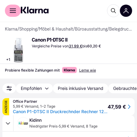
Für Shopper
Für Händler
Klarna
/
Shopping
/
Möbel & Haushalt
/
Büroausstattung
/
Belegdrucker
Canon P1-DTSC II
Vergleiche Preise von
31,99 €
bis
60,20 €
+
1
Probiere flexible Zahlungen mit
Lerne wie
Empfohlen
Preis inklusive Versand
Gebrauchte
Office Partner
ANZEIGE
47,59 €
5,99 € Versand
,
1–2 Tage
Canon P1-DTSC II Druckrechnder Rechner 12 Stellen Druckfarbe: blau
Kidinn
·
Niedrigster Preis
5,99 € Versand
,
8 Tage