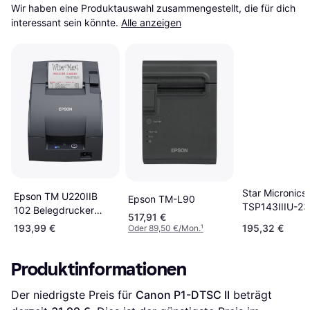
Wir haben eine Produktauswahl zusammengestellt, die für dich 
interessant sein könnte.
Alle anzeigen
Star Micronics
Epson TM U220IIB
Epson TM-L90
TSP143IIIU-2
102 Belegdrucker
517,91 €
Grau
193,99 €
195,32 €
Oder 89,50 €/Mon.
¹
Produktinformationen
Der niedrigste Preis für 
Canon P1-DTSC II
 beträgt 