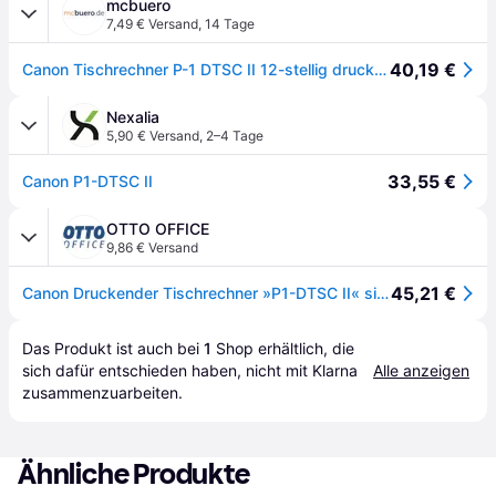
mcbuero
7,49 € Versand
,
14 Tage
40,19 €
Canon Tischrechner P-1 DTSC II 12-stellig druckend silber
Nexalia
5,90 € Versand
,
2–4 Tage
33,55 €
Canon P1-DTSC II
OTTO OFFICE
9,86 € Versand
45,21 €
Canon Druckender Tischrechner »P1-DTSC II« silber, 9.9x4x19.6 cm
Das Produkt ist auch bei 
1
Shop
 erhältlich, die 
sich dafür entschieden haben, nicht mit Klarna 
Alle anzeigen
zusammenzuarbeiten.
Ähnliche Produkte