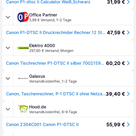
31,99 €
Canon P1-dtsc Ii Calculator Weiß,Schwarz
Office Partner
5,99 € Versand
,
1–2 Tage
47,59 €
Canon P1-DTSC II Druckrechnder Rechner 12 Stellen Druckfarbe: blau
Elektro 4000
297,60 € Versand
,
Morgen
60,20 €
Canon Tischrechner P1-DTSC II silber 700215900
Galaxus
Versandkostenfrei
,
1–2 Tage
39,40 €
Canon, Taschenrechner, P-1 DTSC II ohne Netzadapter (Batteriebetrieb, Netzbetrieb)
Hood.de
Versandkostenfrei
,
6–9 Tage
55,99 €
Canon 2304C001 Canon P1-DTSC II