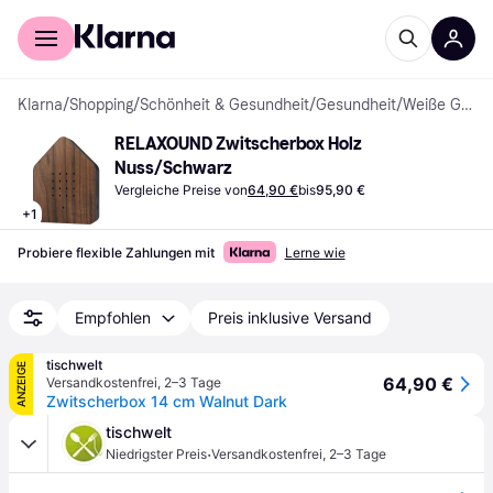
Für Shopper
Für Händler
Klarna
/
Shopping
/
Schönheit & Gesundheit
/
Gesundheit
/
Weiße Geräuschmaschine
RELAXOUND Zwitscherbox Holz 
Nuss/Schwarz
Vergleiche Preise von
64,90 €
bis
95,90 €
+
1
Probiere flexible Zahlungen mit
Lerne wie
Empfohlen
Preis inklusive Versand
tischwelt
ANZEIGE
64,90 €
Versandkostenfrei
,
2–3 Tage
Zwitscherbox 14 cm Walnut Dark
tischwelt
·
Niedrigster Preis
Versandkostenfrei
,
2–3 Tage