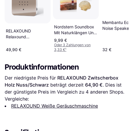
Membantu Ech
Nordstern Soundbox
Noise Speaker
RELAXOUND
Mit Naturklängen Und
Relaxound
Vogelgesang
9,99 €
Zwitscherbox Taupe
Oder 3 Zahlungen von
11 x 3.5 x 14.5 cm
49,90 €
32 €
3,33 €
¹
Produktinformationen
Der niedrigste Preis für 
RELAXOUND Zwitscherbox 
Holz Nuss/Schwarz
 beträgt derzeit 
64,90 €
. Dies ist 
der günstigste Preis im Vergleich zu 
4
 anderen Shops.
Vergleiche:
RELAXOUND Weiße Geräuschmaschine