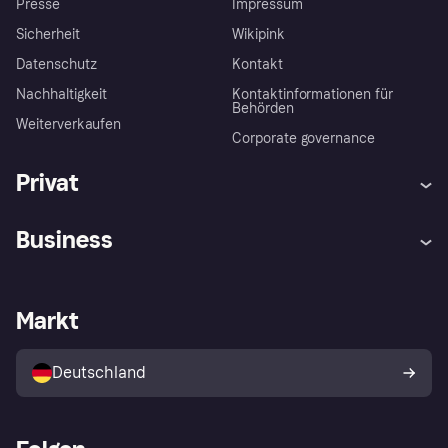
Presse
Impressum
Sicherheit
Wikipink
Datenschutz
Kontakt
Nachhaltigkeit
Kontaktinformationen für
Behörden
Weiterverkaufen
Corporate governance
Privat
Hilfe
Beschwerden
Business
Einloggen
Sicher shoppen mit Klarna
Händlersupport
Entwicklerseite
Mit Klarna einkaufen
Festgeld
Händlerportal
Betriebsstatus
Markt
Klarna App
Datenschutzeinstellungen
Mit Klarna verkaufen
Plattformen und Partner
Shops entdecken
Dein Widerrufsrecht
Deutschland
Käuferschutzrichtlinie