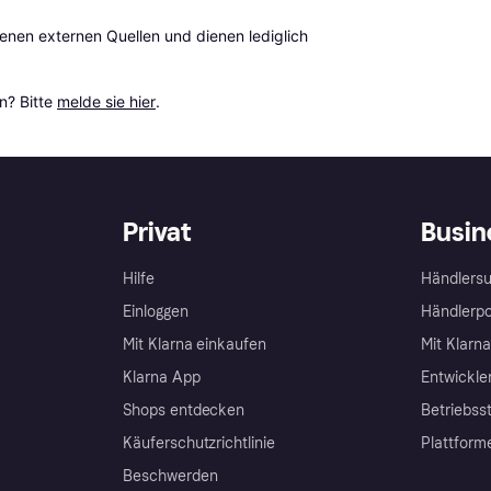
en externen Quellen und dienen lediglich 
? Bitte 
melde sie hier
.
Privat
Busin
Hilfe
Händlersu
Einloggen
Händlerpo
Mit Klarna einkaufen
Mit Klarn
Klarna App
Entwickle
Shops entdecken
Betriebss
Käuferschutzrichtlinie
Plattform
Beschwerden