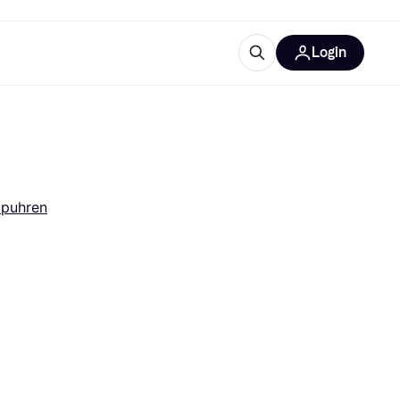
Login
Weitere Informationen
sstattung
M
Was ist Klarna?
Artikel
ppuhren
tegorien