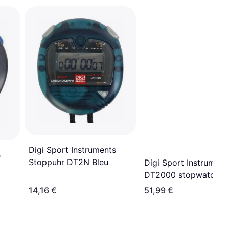
Digi Sport Instruments
s
Stoppuhr DT2N Bleu
Digi Sport Instrument
DT2000 stopwatch 2
memories USB versio
14,16 €
51,99 €