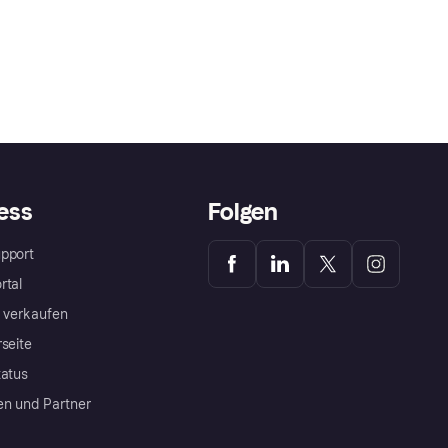
ess
Folgen
pport
rtal
a verkaufen
rseite
tatus
en und Partner