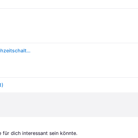
Elektronischer Timer Mit Drehsteuerung Baseus Drehzeitschaltuhr Schwarz-silber
1)
für dich interessant sein könnte.