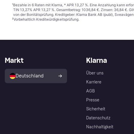
¹
Bezahle in 6 Raten mit Klarna, * APR 13,27 %. Eine Anzahlung kann erfor
TIN 13,27% APR 13,27 %. Gesamtbetrag: 1036,84 €. Zinsen: 36,84 €. Gil
von der Bonitätsprüfung. Kreditgeber: Klarna Bank AB (publ), Sveaväge
²
Vorbehaltlich Kreditwürdigkeitsprüfung.
Markt
Klarna
Über uns
Deutschland
Karriere
AGB
Presse
Sicherheit
Datenschutz
Nachhaltigkeit