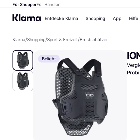
Für Shopper
Für Händler
Entdecke Klarna
Shopping
App
Hilfe
Klarna
/
Shopping
/
Sport & Freizeit
/
Brustschützer
Zahlungsmethoden
Shops
Zahlungsmethoden
Kaufla
IO
Sofort bezahlen
eBay
Beliebt
Bezahle in 3 Teilzahlunge
Temu
Vergl
Bezahle in bis zu 30 Tage
Samsu
Ratenzahlung
SHEIN
Probi
Alle Shops