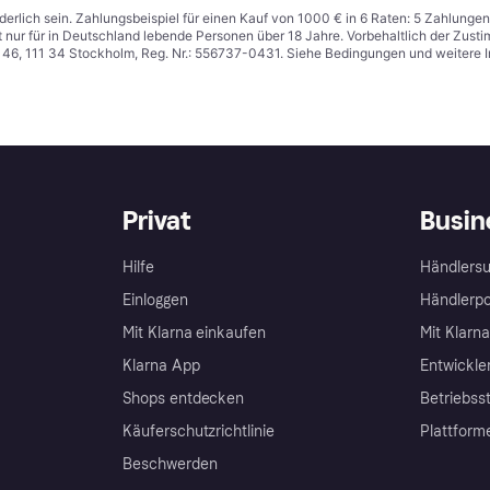
derlich sein. Zahlungsbeispiel für einen Kauf von 1000 € in 6 Raten: 5 Zahlungen
t nur für in Deutschland lebende Personen über 18 Jahre. Vorbehaltlich der Zu
n 46, 111 34 Stockholm, Reg. Nr.: 556737-0431. Siehe Bedingungen und weitere 
Privat
Busin
Hilfe
Händlersu
Einloggen
Händlerpo
Mit Klarna einkaufen
Mit Klarn
Klarna App
Entwickle
Shops entdecken
Betriebss
Käuferschutzrichtlinie
Plattform
Beschwerden