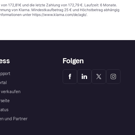
 von 172,81€ und die letzte Zahlung von 172,79 €. Laufzeit: 6 Monate.
stimmung von Klarna. Mindestkaufbetrag 25 € und Höchstbetrag abhängig
Informationen unter
https://www.klarna.com/de/agb/
.
ess
Folgen
pport
rtal
a verkaufen
rseite
tatus
en und Partner