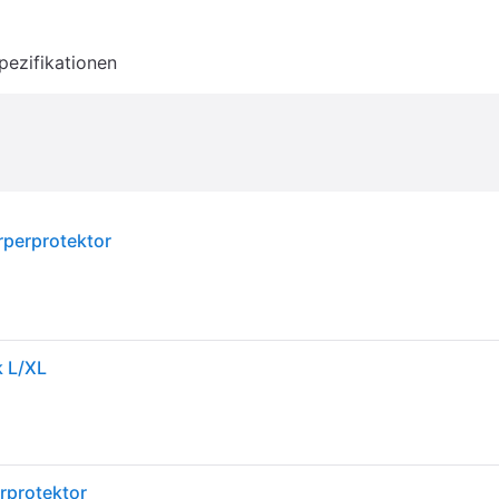
pezifikationen
erprotektor
 L/XL
protektor