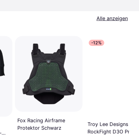
Alle anzeigen
-12%
Fox Racing Airframe
Troy Lee Designs
Protektor Schwarz
RockFight D3O Prote
-
Vest - Black