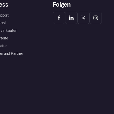
ess
Folgen
pport
rtal
a verkaufen
rseite
tatus
en und Partner