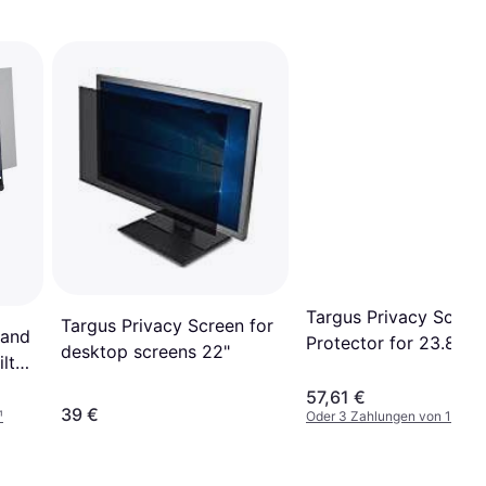
Targus Privacy Scree
Targus Privacy Screen for
 and
Protector for 23.8" W
desktop screens 22"
lter
57,61 €
39 €
¹
Oder 3 Zahlungen von 19,20 