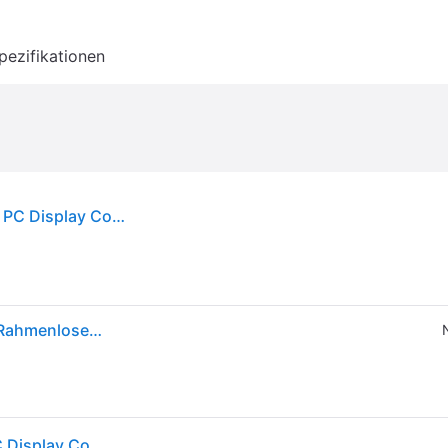
pezifikationen
StarTech.com Monitor Privacy Screen for 24 inch PC Display Computer Screen
StarTech PRIVACY-SCREEN-24MB Blickschutzfilter Rahmenloser -Privatsphärenfilter (24 Zoll) (24", 16:10), Monitor Schutzfolie
StarTech.com Monitor Privacy Screen for 24 inch PC Display Computer Screen