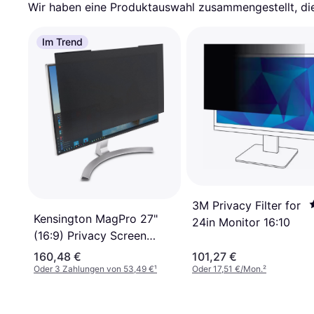
Wir haben eine Produktauswahl zusammengestellt, die 
Im Trend
3M Privacy Filter for
Kensington MagPro 27"
24in Monitor 16:10
(16:9) Privacy Screen
Filter with Magnetic Strip
160,48 €
101,27 €
Oder 3 Zahlungen von 53,49 €
¹
Oder 17,51 €/Mon.
²