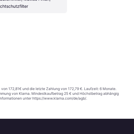
ichtschutzfilter
n von 172,81€ und die letzte Zahlung von 172,79 €. Laufzeit: 6 Monate.
stimmung von Klarna. Mindestkaufbetrag 25 € und Höchstbetrag abhängig
Informationen unter
https://www.klarna.com/de/agb/
.