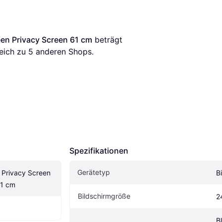
een Privacy Screen 61 cm
 beträgt 
eich zu 
5
 anderen Shops.
Spezifikationen
Gerätetyp
 Privacy Screen 
B
61 cm
Bildschirmgröße
2
Bl