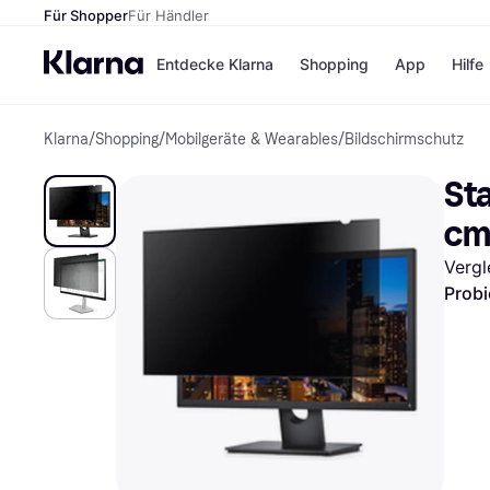
Für Shopper
Für Händler
Entdecke Klarna
Shopping
App
Hilfe
Klarna
/
Shopping
/
Mobilgeräte & Wearables
/
Bildschirmschutz
Zahlungsmethoden
Shops
Zahlungsmethoden
Kaufla
Sta
Sofort bezahlen
eBay
Bezahle in 3
Temu
c
Teilzahlungen
Samsu
Bezahle in bis zu 30
SHEIN
Vergl
Tagen
Probi
Ratenzahlung
Alle Shops