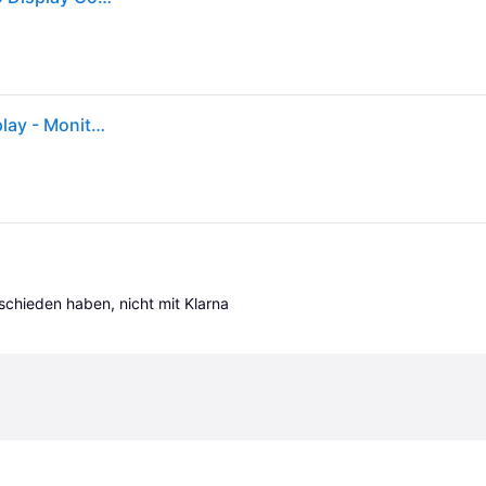
StarTech.com Displayschutzfolie für 24 Zoll PC Display - Monitor Blickschutzfolie - Bildschirmsichtschutz - Blau Licht Filter - 16:10 Breitbild - Matt/Hochglanz - +/-30 Grad (PRIVACY-SCREEN-24MB)
tschieden haben, nicht mit Klarna 