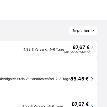
Empfohlen
87,67 €
4,99 € Versand
,
4–6 Tage
Oder 29,22 €/Mon.
¹
85,45 €
·
Niedrigster Preis
Versandkostenfrei
,
2–3 Tage
87,67 €
4,99 € Versand
,
4–6 Tage