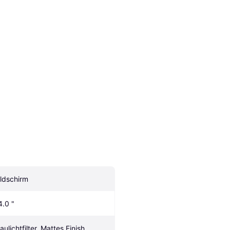
ildschirm
4.0 "
aulichtfilter, Mattes Finish, 