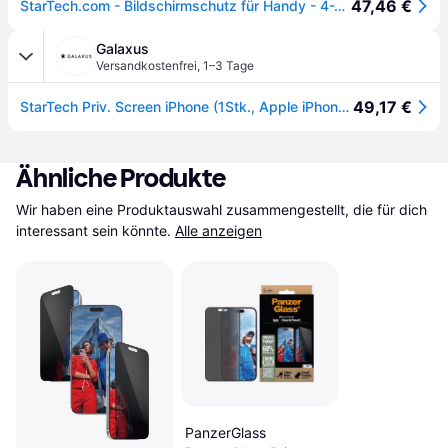
47,46 €
StarTech.com - Bildschirmschutz für Handy - 4-Wege, Sichtschutzfilter, für Hochformat/Querformat, touch-fähig, +/-30° Sichtwinkel - Glas - mit Sichtschutzfilter - 4-Wege - klebend - Schwarz - für Apple iPhone 15 (IP15T-PRIVACY-SCREEN)
Galaxus
Versandkostenfrei
,
1–3 Tage
49,17 €
StarTech Priv. Screen iPhone (1Stk., Apple iPhone 15), Smartphone Schutzfolie, Schwarz
Ähnliche Produkte
Wir haben eine Produktauswahl zusammengestellt, die für dich 
interessant sein könnte.
Alle anzeigen
PanzerGlass