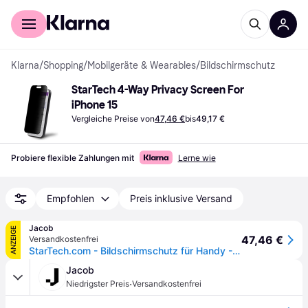
Für Shopper
Für Händler
Klarna
/
Shopping
/
Mobilgeräte & Wearables
/
Bildschirmschutz
StarTech 4-Way Privacy Screen For 
iPhone 15
Vergleiche Preise von
47,46 €
bis
49,17 €
Probiere flexible Zahlungen mit
Lerne wie
Empfohlen
Preis inklusive Versand
Jacob
ANZEIGE
47,46 €
Versandkostenfrei
StarTech.com - Bildschirmschutz für Handy - 4-Wege, Sichtschutzfilter, für Hochformat/Querformat, touch-fähig, +/-30° Sichtwinkel - Glas - mit Sichtschutzfilter - 4-Wege - klebend - Schwarz - für Apple iPhone 15 (IP15T-PRIVACY-SCREEN)
Jacob
·
Niedrigster Preis
Versandkostenfrei