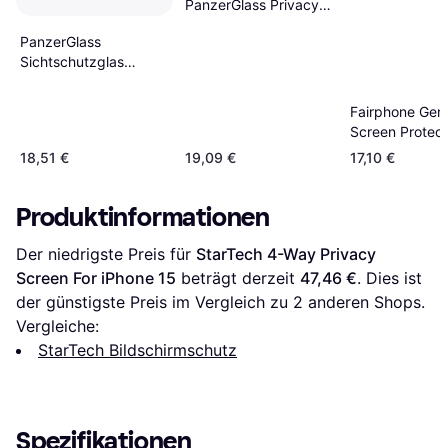
PanzerGlass Privacy
Displayschutz für
PanzerGlass
iPhone 16 15
Sichtschutzglas
iPhone 17 Pro Max
Ultra Wide Fit
Fairphone Gen
Screen Protect
Privacy
18,51 €
19,09 €
17,10 €
Produktinformationen
Der niedrigste Preis für 
StarTech 4-Way Privacy 
Screen For iPhone 15
 beträgt derzeit 
47,46 €
. Dies ist 
der günstigste Preis im Vergleich zu 
2
 anderen Shops.
Vergleiche:
StarTech Bildschirmschutz
Spezifikationen