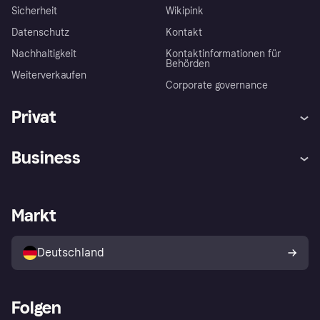
Sicherheit
Wikipink
Datenschutz
Kontakt
Nachhaltigkeit
Kontaktinformationen für
Behörden
Weiterverkaufen
Corporate governance
Privat
Hilfe
Beschwerden
Business
Einloggen
Sicher shoppen mit Klarna
Händlersupport
Entwicklerseite
Mit Klarna einkaufen
Festgeld
Händlerportal
Betriebsstatus
Markt
Klarna App
Datenschutzeinstellungen
Mit Klarna verkaufen
Plattformen und Partner
Shops entdecken
Dein Widerrufsrecht
Deutschland
Käuferschutzrichtlinie
Folgen