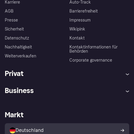
Karriere
Auto-Track
AGB
Barrierefreiheit
Presse
Impressum
Sicherheit
Wikipink
Datenschutz
Kontakt
Nachhaltigkeit
Kontaktinformationen für
Behörden
Weiterverkaufen
Corporate governance
Privat
Hilfe
Beschwerden
Business
Einloggen
Sicher shoppen mit Klarna
Händlersupport
Entwicklerseite
Mit Klarna einkaufen
Festgeld
Händlerportal
Betriebsstatus
Markt
Klarna App
Datenschutzeinstellungen
Mit Klarna verkaufen
Plattformen und Partner
Shops entdecken
Dein Widerrufsrecht
Deutschland
Käuferschutzrichtlinie