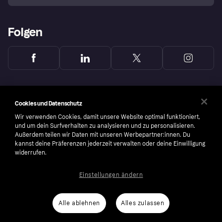
Folgen
Cookies und Datenschutz
Wir verwenden Cookies, damit unsere Website optimal funktioniert,
und um dein Surfverhalten zu analysieren und zu personalisieren.
Außerdem teilen wir Daten mit unseren Werbepartner:innen. Du
kannst deine Präferenzen jederzeit verwalten oder deine Einwilligung
widerrufen.
Einstellungen ändern
Copyright © 2005-2026 Klarna Bank AB (publ). Headquarters: Stockholm, Sweden. All
rights reserved. Klarna Bank AB (publ). Sveavägen 46, 111 34 Stockholm. Organization
number: 556737-0431
Alle ablehnen
Alles zulassen
Nutzungsbedingungen
Cookies
Klarna.com