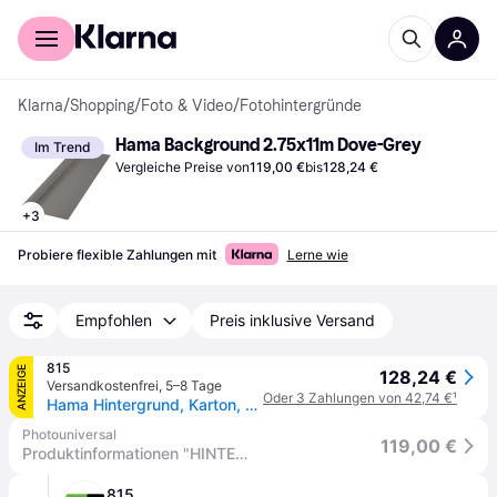
Für Shopper
Für Händler
Klarna
/
Shopping
/
Foto & Video
/
Fotohintergründe
Hama Background 2.75x11m Dove-Grey
Im Trend
Vergleiche Preise von
119,00 €
bis
128,24 €
+
3
Probiere flexible Zahlungen mit
Lerne wie
Empfohlen
Preis inklusive Versand
815
ANZEIGE
128,24 €
Versandkostenfrei
,
5–8 Tage
Oder 3 Zahlungen von 42,74 €
¹
Hama Hintergrund, Karton, 2,75 x 11 m, Taubengrau
Photouniversal
119,00 €
Produktinformationen "HINTERGRUND 2,75X11 M. 21543 TAUBENGRAU"
815