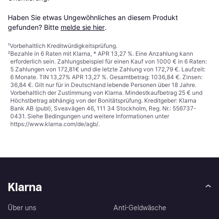
Haben Sie etwas Ungewöhnliches an diesem Produkt 
gefunden? Bitte 
melde sie hier
.
¹
Vorbehaltlich Kreditwürdigkeitsprüfung.
²
Bezahle in 6 Raten mit Klarna, * APR 13,27 %. Eine Anzahlung kann
erforderlich sein. Zahlungsbeispiel für einen Kauf von 1000 € in 6 Raten:
5 Zahlungen von 172,81€ und die letzte Zahlung von 172,79 €. Laufzeit:
6 Monate. TIN 13,27% APR 13,27 %. Gesamtbetrag: 1036,84 €. Zinsen:
36,84 €. Gilt nur für in Deutschland lebende Personen über 18 Jahre.
Vorbehaltlich der Zustimmung von Klarna. Mindestkaufbetrag 25 € und
Höchstbetrag abhängig von der Bonitätsprüfung. Kreditgeber: Klarna
Bank AB (publ), Sveavägen 46, 111 34 Stockholm, Reg. Nr.: 556737-
0431. Siehe Bedingungen und weitere Informationen unter
https://www.klarna.com/de/agb/
.
Klarna
Über uns
Anti-Geldwäsche