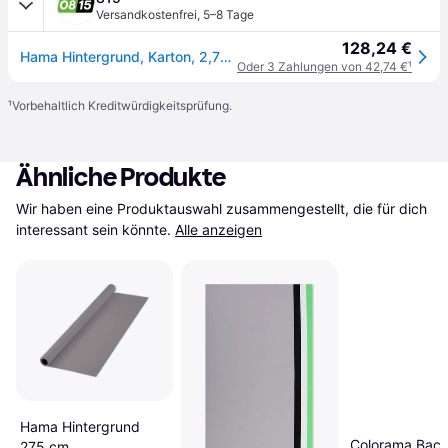
Versandkostenfrei
,
5–8 Tage
128,24 €
Hama Hintergrund, Karton, 2,75 x 11 m, Taubengrau
Oder 3 Zahlungen von 42,74 €
¹
¹
Vorbehaltlich Kreditwürdigkeitsprüfung.
Ähnliche Produkte
Wir haben eine Produktauswahl zusammengestellt, die für dich 
interessant sein könnte.
Alle anzeigen
Hama Hintergrund
Colorama Bac
275 cm