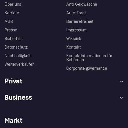
Über uns
Anti-Geldwäsche
Karriere
Auto-Track
AGB
Barrierefreiheit
Presse
Impressum
Sicherheit
Wikipink
Datenschutz
Kontakt
Nachhaltigkeit
Kontaktinformationen für
Behörden
Weiterverkaufen
Corporate governance
Privat
Hilfe
Beschwerden
Business
Einloggen
Sicher shoppen mit Klarna
Händlersupport
Entwicklerseite
Mit Klarna einkaufen
Festgeld
Händlerportal
Betriebsstatus
Markt
Klarna App
Datenschutzeinstellungen
Mit Klarna verkaufen
Plattformen und Partner
Shops entdecken
Dein Widerrufsrecht