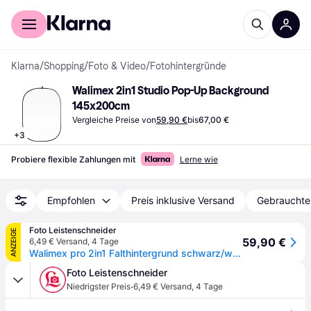
Für Shopper
Für Händler
Klarna
/
Shopping
/
Foto & Video
/
Fotohintergründe
Walimex 2in1 Studio Pop-Up Background 
145x200cm
Vergleiche Preise von
59,90 €
bis
67,00 €
+
3
Probiere flexible Zahlungen mit
Lerne wie
Empfohlen
Preis inklusive Versand
Gebrauchte
Foto Leistenschneider
ANZEIGE
59,90 €
6,49 € Versand
,
4 Tage
Walimex pro 2in1 Falthintergrund schwarz/weiß, 150x200 cm
Foto Leistenschneider
·
Niedrigster Preis
6,49 € Versand
,
4 Tage