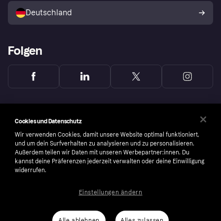
Deutschland
Käuferschutzrichtlinie
Folgen
Cookies und Datenschutz
Wir verwenden Cookies, damit unsere Website optimal funktioniert,
und um dein Surfverhalten zu analysieren und zu personalisieren.
Außerdem teilen wir Daten mit unseren Werbepartner:innen. Du
kannst deine Präferenzen jederzeit verwalten oder deine Einwilligung
widerrufen.
Einstellungen ändern
Copyright © 2005-2026 Klarna Bank AB (publ). Headquarters: Stockholm, Sweden. All
rights reserved. Klarna Bank AB (publ). Sveavägen 46, 111 34 Stockholm. Organization
number: 556737-0431
Alle ablehnen
Alles zulassen