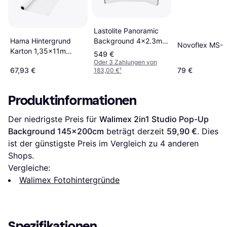
Lastolite Panoramic
Background 4x2.3m
Hama Hintergrund
Novoflex MS-
White
Karton 1,35x11m
549 €
Arktisweiß
Oder 3 Zahlungen von
67,93 €
79 €
183,00 €
¹
Produktinformationen
Der niedrigste Preis für 
Walimex 2in1 Studio Pop-Up 
Background 145x200cm
 beträgt derzeit 
59,90 €
. Dies 
ist der günstigste Preis im Vergleich zu 
4
 anderen 
Shops.
Vergleiche:
Walimex Fotohintergründe
Spezifikationen