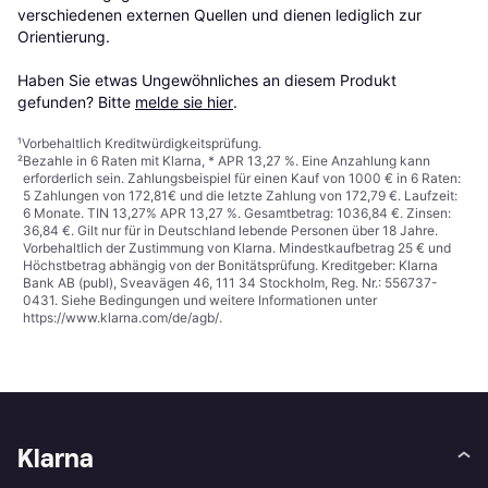
verschiedenen externen Quellen und dienen lediglich zur 
Orientierung.

Haben Sie etwas Ungewöhnliches an diesem Produkt 
gefunden? Bitte 
melde sie hier
.
¹
Vorbehaltlich Kreditwürdigkeitsprüfung.
²
Bezahle in 6 Raten mit Klarna, * APR 13,27 %. Eine Anzahlung kann
erforderlich sein. Zahlungsbeispiel für einen Kauf von 1000 € in 6 Raten:
5 Zahlungen von 172,81€ und die letzte Zahlung von 172,79 €. Laufzeit:
6 Monate. TIN 13,27% APR 13,27 %. Gesamtbetrag: 1036,84 €. Zinsen:
36,84 €. Gilt nur für in Deutschland lebende Personen über 18 Jahre.
Vorbehaltlich der Zustimmung von Klarna. Mindestkaufbetrag 25 € und
Höchstbetrag abhängig von der Bonitätsprüfung. Kreditgeber: Klarna
Bank AB (publ), Sveavägen 46, 111 34 Stockholm, Reg. Nr.: 556737-
0431. Siehe Bedingungen und weitere Informationen unter
https://www.klarna.com/de/agb/
.
Klarna