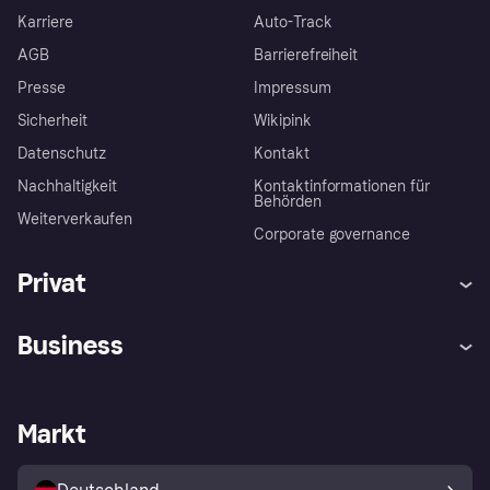
Karriere
Auto-Track
AGB
Barrierefreiheit
Presse
Impressum
Sicherheit
Wikipink
Datenschutz
Kontakt
Nachhaltigkeit
Kontaktinformationen für
Behörden
Weiterverkaufen
Corporate governance
Privat
Hilfe
Beschwerden
Business
Einloggen
Sicher shoppen mit Klarna
Händlersupport
Entwicklerseite
Mit Klarna einkaufen
Festgeld
Händlerportal
Betriebsstatus
Markt
Klarna App
Datenschutzeinstellungen
Mit Klarna verkaufen
Plattformen und Partner
Shops entdecken
Dein Widerrufsrecht