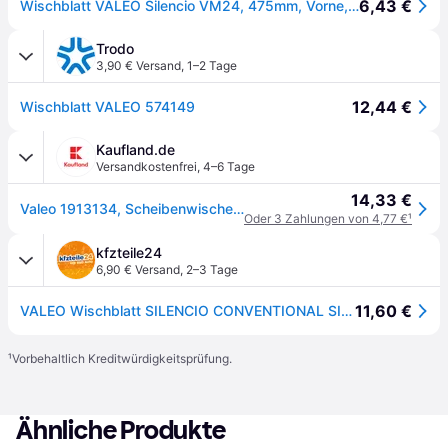
6,43 €
Wischblatt VALEO Silencio VM24, 475mm, Vorne, 1 Stück
Trodo
3,90 € Versand
,
1–2 Tage
12,44 €
Wischblatt VALEO 574149
Kaufland.de
Versandkostenfrei
,
4–6 Tage
14,33 €
Valeo 1913134, Scheibenwischerblatt, Schwarz, Gummi, Karton mit Aufhänger, Frankreich
Oder 3 Zahlungen von 4,77 €
¹
kfzteile24
6,90 € Versand
,
2–3 Tage
11,60 €
VALEO Wischblatt SILENCIO CONVENTIONAL SINGLE 574149 für MINI TOYOTA ABARTH NISSAN
¹
Vorbehaltlich Kreditwürdigkeitsprüfung.
Ähnliche Produkte