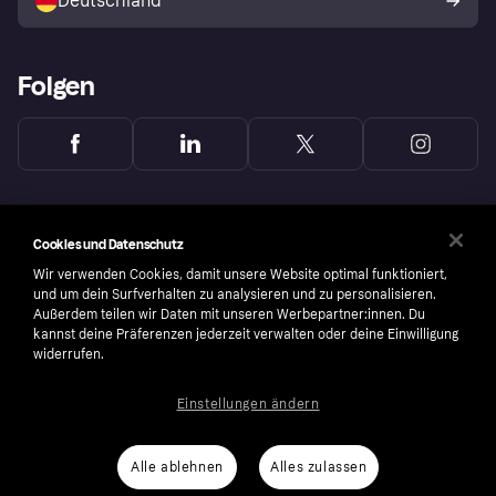
Deutschland
Käuferschutzrichtlinie
Folgen
Cookies und Datenschutz
Wir verwenden Cookies, damit unsere Website optimal funktioniert,
und um dein Surfverhalten zu analysieren und zu personalisieren.
Außerdem teilen wir Daten mit unseren Werbepartner:innen. Du
kannst deine Präferenzen jederzeit verwalten oder deine Einwilligung
widerrufen.
Einstellungen ändern
Copyright © 2005-2026 Klarna Bank AB (publ). Headquarters: Stockholm, Sweden. All
rights reserved. Klarna Bank AB (publ). Sveavägen 46, 111 34 Stockholm. Organization
number: 556737-0431
Alle ablehnen
Alles zulassen
Nutzungsbedingungen
Cookies
Klarna.com