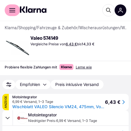
Für Shopper
Für Händler
Klarna
/
Shopping
/
Fahrzeuge & Zubehör
/
Wischerausrüstungen
/
Wischerblätter
Valeo 574149
Vergleiche Preise von
6,43 €
bis
14,33 €
Probiere flexible Zahlungen mit
Lerne wie
Empfohlen
Preis inklusive Versand
Motointegrator
ANZEIGE
6,43 €
6,99 € Versand
,
1–3 Tage
Wischblatt VALEO Silencio VM24, 475mm, Vorne, 1 Stück
Motointegrator
·
Niedrigster Preis
6,99 € Versand
,
1–3 Tage