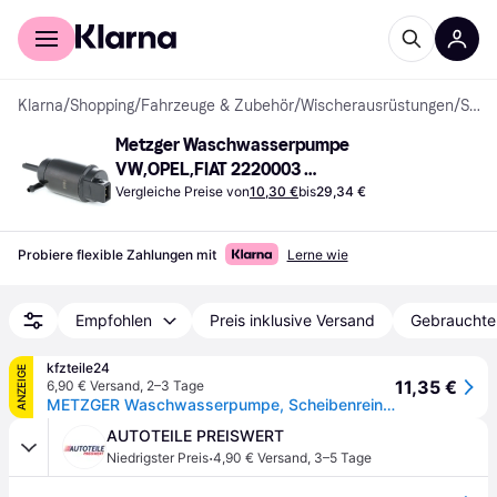
Für Shopper
Für Händler
Klarna
/
Shopping
/
Fahrzeuge & Zubehör
/
Wischerausrüstungen
/
Scheibenwaschpumpen
Metzger Waschwasserpumpe 
VW,OPEL,FIAT 2220003 
6434C5,6434C9,71740987 
Vergleiche Preise von
10,30 €
bis
29,34 €
2220005,1450172,1450184,90508705,90
585761,1H5955651
Probiere flexible Zahlungen mit
Lerne wie
Empfohlen
Preis inklusive Versand
Gebrauchte
kfzteile24
ANZEIGE
11,35 €
6,90 € Versand
,
2–3 Tage
METZGER Waschwasserpumpe, Scheibenreinigung ORIGINAL ERSATZTEIL 2220003 für Opel Fiat Citroën VAG
AUTOTEILE PREISWERT
·
Niedrigster Preis
4,90 € Versand
,
3–5 Tage