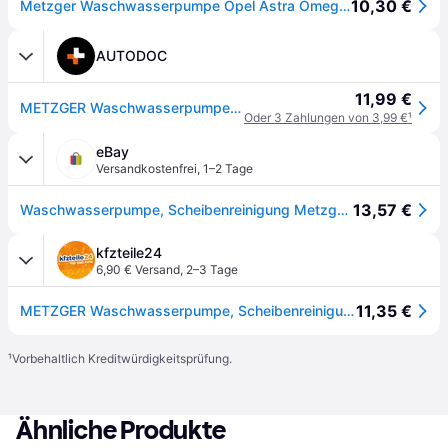
10,30 €
Metzger Waschwasserpumpe Opel Astra Omega Tigra Vectra Seat VW Golf
AUTODOC
11,99 €
METZGER Waschwasserpumpe VW,OPEL,FIAT 2220003 6434C9,1450184,90508705 90585761,1H5955651,1637941580,6434C5,71740987,2220005,1450172
Oder 3 Zahlungen von 3,99 €
¹
eBay
Versandkostenfrei
,
1–2 Tage
13,57 €
Waschwasserpumpe, Scheibenreinigung Metzger 2220003 Original Ersatzteil Für Fiat
kfzteile24
6,90 € Versand
,
2–3 Tage
11,35 €
METZGER Waschwasserpumpe, Scheibenreinigung ORIGINAL ERSATZTEIL 2220003 für Opel Fiat Citroën VAG
¹
Vorbehaltlich Kreditwürdigkeitsprüfung.
Ähnliche Produkte