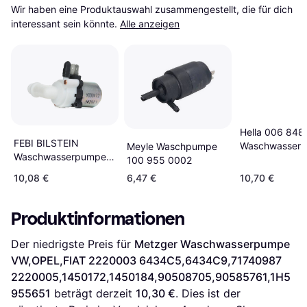
Wir haben eine Produktauswahl zusammengestellt, die für dich 
interessant sein könnte.
Alle anzeigen
Hella 006 848
FEBI BILSTEIN
Waschwasserp
Meyle Waschpumpe
Waschwasserpumpe
Scheibe
100 955 0002
FIAT,PEUGEOT 14502
10,08 €
6,47 €
10,70 €
5881560,643433
Produktinformationen
Der niedrigste Preis für 
Metzger Waschwasserpumpe 
VW,OPEL,FIAT 2220003 6434C5,6434C9,71740987 
2220005,1450172,1450184,90508705,90585761,1H5
955651
 beträgt derzeit 
10,30 €
. Dies ist der 