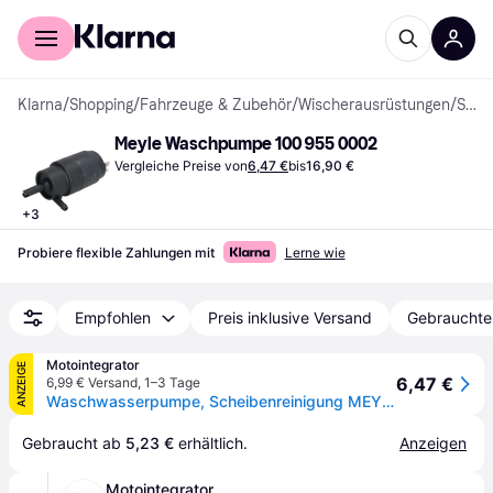
Für Shopper
Für Händler
Klarna
/
Shopping
/
Fahrzeuge & Zubehör
/
Wischerausrüstungen
/
Scheibenwaschpumpen
Meyle Waschpumpe 100 955 0002
Vergleiche Preise von
6,47 €
bis
16,90 €
+
3
Probiere flexible Zahlungen mit
Lerne wie
Empfohlen
Preis inklusive Versand
Gebrauchte
Motointegrator
ANZEIGE
6,47 €
6,99 € Versand
,
1–3 Tage
Waschwasserpumpe, Scheibenreinigung MEYLE 1009550002
Gebraucht ab 
5,23 €
 erhältlich.
Anzeigen
Motointegrator