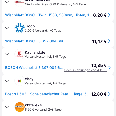
·
Niedrigster Preis
6,99 € Versand
,
1–3 Tage
6,26 €
Wischblatt BOSCH Twin H503, 500mm, Hinten, 1 Stück
Trodo
3,90 € Versand
,
1–2 Tage
11,47 €
Wischblatt BOSCH 3 397 004 660
Kaufland.de
Versandkostenfrei
,
3–5 Tage
12,35 €
BOSCH Wischblatt 3 397 004 660
Oder 3 Zahlungen von 4,11 €
¹
eBay
Versandkostenfrei
,
1–2 Tage
12,80 €
Bosch H503 - Scheibenwischer Rear - Länge: 500 Mm Für Heckscheibe
kfzteile24
6,90 € Versand
,
2–3 Tage