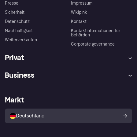
Presse
Impressum
Sicherheit
Wikipink
Datenschutz
Kontakt
Nachhaltigkeit
Kontaktinformationen für
Behörden
Weiterverkaufen
Corporate governance
Privat
Hilfe
Beschwerden
Business
Einloggen
Sicher shoppen mit Klarna
Händlersupport
Entwicklerseite
Mit Klarna einkaufen
Festgeld
Händlerportal
Betriebsstatus
Markt
Klarna App
Datenschutzeinstellungen
Mit Klarna verkaufen
Plattformen und Partner
Shops entdecken
Dein Widerrufsrecht
Deutschland
Käuferschutzrichtlinie