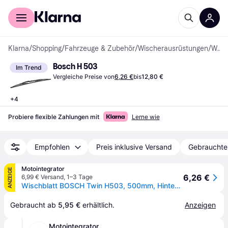
Für Shopper
Für Händler
Klarna
/
Shopping
/
Fahrzeuge & Zubehör
/
Wischerausrüstungen
/
Wischerblätter
Bosch H 503
Im Trend
Vergleiche Preise von
6,26 €
bis
12,80 €
+
4
Probiere flexible Zahlungen mit
Lerne wie
Empfohlen
Preis inklusive Versand
Gebrauchte
Motointegrator
ANZEIGE
6,26 €
6,99 € Versand
,
1–3 Tage
Wischblatt BOSCH Twin H503, 500mm, Hinten, 1 Stück
Gebraucht ab 
5,95 €
 erhältlich.
Anzeigen
Motointegrator