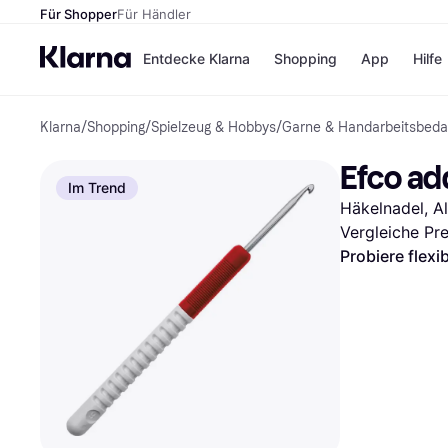
Für Shopper
Für Händler
Entdecke Klarna
Shopping
App
Hilfe
Klarna
/
Shopping
/
Spielzeug & Hobbys
/
Garne & Handarbeitsbeda
Zahlungsmethoden
Shops
Zahlungsmethoden
Kaufla
Efco add
Sofort bezahlen
eBay
Im Trend
Bezahle in 3 Teilzahlunge
Temu
Häkelnadel, A
Bezahle in bis zu 30 Tage
Samsu
Ratenzahlung
SHEIN
Vergleiche Pr
Probiere flexi
Alle Shops