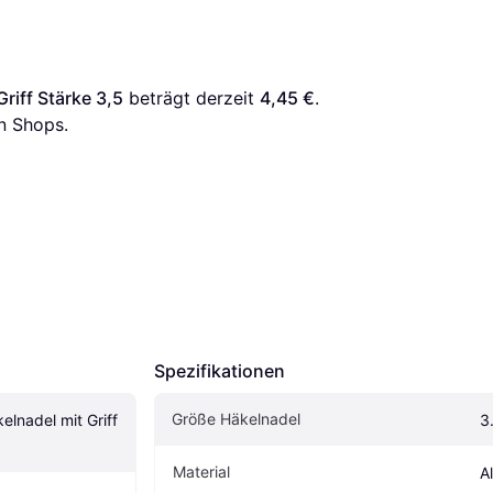
riff Stärke 3,5
 beträgt derzeit 
4,45 €
. 
n Shops.
Spezifikationen
Größe Häkelnadel
elnadel mit Griff 
3
Material
A