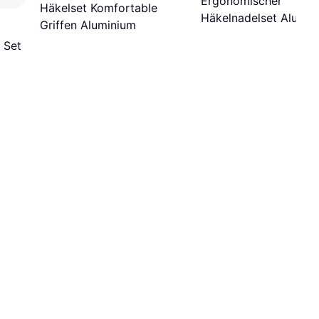
Ergonomischer
Häkelset Komfortable
Häkelnadelset Alumin
Griffen Aluminium
Strickzubehör
 Set