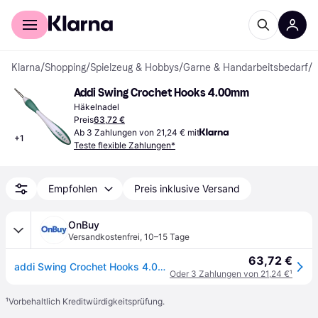
Für Shopper
Für Händler
Klarna
/
Shopping
/
Spielzeug & Hobbys
/
Garne & Handarbeitsbedarf
/
H
Addi Swing Crochet Hooks 4.00mm
Häkelnadel
Preis
63,72 €
Ab 3 Zahlungen von 21,24 € mit
+
1
Teste flexible Zahlungen*
Empfohlen
Preis inklusive Versand
OnBuy
Versandkostenfrei
,
10–15 Tage
63,72 €
addi Swing Crochet Hooks 4.00mm
Oder 3 Zahlungen von 21,24 €
¹
¹
Vorbehaltlich Kreditwürdigkeitsprüfung.