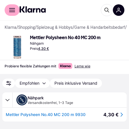
Für Shopper
Für Händler
Klarna
/
Shopping
/
Spielzeug & Hobbys
/
Garne & Handarbeitsbedarf
/
N
Mettler Polysheen No 40 MC 200 m
Nähgarn
Preis
4,30 €
Probiere flexible Zahlungen mit
Lerne wie
Empfohlen
Preis inklusive Versand
Nähpark
Versandkostenfrei
,
1–3 Tage
4,30 €
Mettler Polysheen No.40 MC 200 m 9930