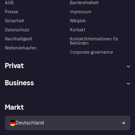
AGB
Barrierefreiheit
Presse
Impressum
Sicherheit
Wikipink
Datenschutz
Kontakt
Nachhaltigkeit
Kontaktinformationen für
Behörden
Weiterverkaufen
Corporate governance
Privat
Hilfe
Beschwerden
Business
Einloggen
Sicher shoppen mit Klarna
Händlersupport
Entwicklerseite
Mit Klarna einkaufen
Festgeld
Händlerportal
Betriebsstatus
Markt
Klarna App
Datenschutzeinstellungen
Mit Klarna verkaufen
Plattformen und Partner
Shops entdecken
Dein Widerrufsrecht
Deutschland
Käuferschutzrichtlinie