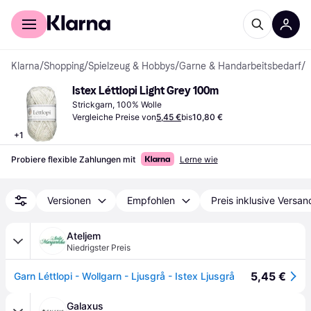
Für Shopper
Für Händler
Klarna
/
Shopping
/
Spielzeug & Hobbys
/
Garne & Handarbeitsbedarf
/
G
Istex Léttlopi Light Grey 100m
Strickgarn, 100% Wolle
Vergleiche Preise von
5,45 €
bis
10,80 €
+
1
Probiere flexible Zahlungen mit
Lerne wie
Versionen
Empfohlen
Preis inklusive Versan
Ateljem
Niedrigster Preis
5,45 €
Garn Léttlopi - Wollgarn - Ljusgrå - Istex Ljusgrå
Galaxus