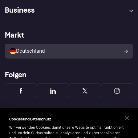
Hilfe
Beschwerden
Business
Einloggen
Sicher shoppen mit Klarna
Händlersupport
Entwicklerseite
Mit Klarna einkaufen
Festgeld
Händlerportal
Betriebsstatus
Markt
Klarna App
Datenschutzeinstellungen
Mit Klarna verkaufen
Plattformen und Partner
Shops entdecken
Dein Widerrufsrecht
Deutschland
Käuferschutzrichtlinie
Folgen
Cookies und Datenschutz
Wir verwenden Cookies, damit unsere Website optimal funktioniert,
und um dein Surfverhalten zu analysieren und zu personalisieren.