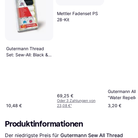
Mettler Fadenset PS
28-Kit
Gutermann Thread
Set: Sew-All: Black &
White: 7 x 100m
Gutermann All
69,25 €
"Water Repelle
Oder 3 Zahlungen von
800 Weiß
10,48 €
3,20 €
23,08 €
¹
Produktinformationen
Der niedrigste Preis für 
Gutermann Sew All Thread 