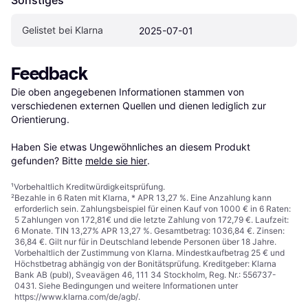
Gelistet bei Klarna
2025-07-01
Feedback
Die oben angegebenen Informationen stammen von 
verschiedenen externen Quellen und dienen lediglich zur 
Orientierung.

Haben Sie etwas Ungewöhnliches an diesem Produkt 
gefunden? Bitte 
melde sie hier
.
¹
Vorbehaltlich Kreditwürdigkeitsprüfung.
²
Bezahle in 6 Raten mit Klarna, * APR 13,27 %. Eine Anzahlung kann
erforderlich sein. Zahlungsbeispiel für einen Kauf von 1000 € in 6 Raten:
5 Zahlungen von 172,81€ und die letzte Zahlung von 172,79 €. Laufzeit:
6 Monate. TIN 13,27% APR 13,27 %. Gesamtbetrag: 1036,84 €. Zinsen:
36,84 €. Gilt nur für in Deutschland lebende Personen über 18 Jahre.
Vorbehaltlich der Zustimmung von Klarna. Mindestkaufbetrag 25 € und
Höchstbetrag abhängig von der Bonitätsprüfung. Kreditgeber: Klarna
Bank AB (publ), Sveavägen 46, 111 34 Stockholm, Reg. Nr.: 556737-
0431. Siehe Bedingungen und weitere Informationen unter
https://www.klarna.com/de/agb/
.