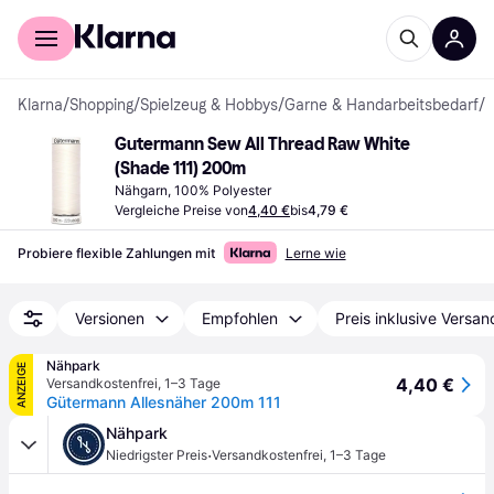
Für Shopper
Für Händler
Klarna
/
Shopping
/
Spielzeug & Hobbys
/
Garne & Handarbeitsbedarf
/
N
Gutermann Sew All Thread Raw White 
(Shade 111) 200m
Nähgarn, 100% Polyester
Vergleiche Preise von
4,40 €
bis
4,79 €
Probiere flexible Zahlungen mit
Lerne wie
Versionen
Empfohlen
Preis inklusive Versan
Nähpark
ANZEIGE
4,40 €
Versandkostenfrei
,
1–3 Tage
Gütermann Allesnäher 200m 111
Nähpark
·
Niedrigster Preis
Versandkostenfrei
,
1–3 Tage