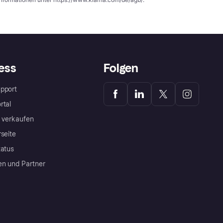
ess
Folgen
pport
rtal
a verkaufen
rseite
tatus
en und Partner