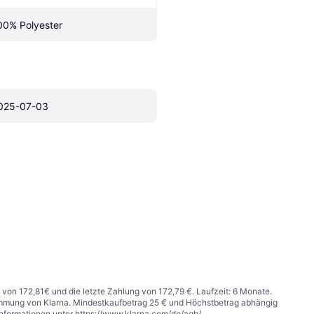
00% Polyester
025-07-03
 von 172,81€ und die letzte Zahlung von 172,79 €. Laufzeit: 6 Monate.
stimmung von Klarna. Mindestkaufbetrag 25 € und Höchstbetrag abhängig
Informationen unter
https://www.klarna.com/de/agb/
.