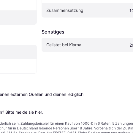
Zusammensetzung
1
Sonstiges
Gelistet bei Klarna
2
en externen Quellen und dienen lediglich 
? Bitte 
melde sie hier
.
derlich sein. Zahlungsbeispiel für einen Kauf von 1000 € in 6 Raten: 5 Zahlungen
t nur für in Deutschland lebende Personen über 18 Jahre. Vorbehaltlich der Zu
n 46, 111 34 Stockholm, Reg. Nr.: 556737-0431. Siehe Bedingungen und weitere 