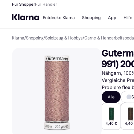
Für Shopper
Für Händler
Entdecke Klarna
Shopping
App
Hilfe
Klarna
/
Shopping
/
Spielzeug & Hobbys
/
Garne & Handarbeitsbeda
Zahlungsmethoden
Shops
Zahlungsmethoden
Kaufla
Guterma
Sofort bezahlen
eBay
Bezahle in 3
Temu
991) 2
Teilzahlungen
Samsu
Bezahle in bis zu 30
SHEIN
Nähgarn, 100%
Tagen
Vergleiche Pr
Ratenzahlung
Probiere flexi
Alle Shops
Alle
S
4,40 €
4,40