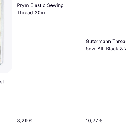
Prym Elastic Sewing
Thread 20m
Gutermann Thread Se
Sew-All: Black & Whit
x 100m
et
3,29 €
10,77 €