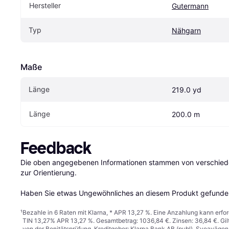
Hersteller
Gutermann
Typ
Nähgarn
Maße
Länge
219.0 yd
Länge
200.0 m
Feedback
Die oben angegebenen Informationen stammen von verschieden
zur Orientierung.

Haben Sie etwas Ungewöhnliches an diesem Produkt gefunden
¹
Bezahle in 6 Raten mit Klarna, * APR 13,27 %. Eine Anzahlung kann erfor
TIN 13,27% APR 13,27 %. Gesamtbetrag: 1036,84 €. Zinsen: 36,84 €. Gil
von der Bonitätsprüfung. Kreditgeber: Klarna Bank AB (publ), Sveaväge