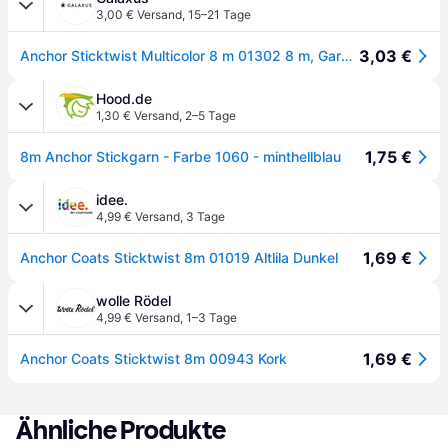
3,00 € Versand
,
15–21 Tage
3,03 €
Anchor Sticktwist Multicolor 8 m 01302 8 m, Garn + Wolle, Mehrfarbig
Hood.de
1,30 € Versand
,
2–5 Tage
1,75 €
8m Anchor Stickgarn - Farbe 1060 - minthellblau
idee.
4,99 € Versand
,
3 Tage
1,69 €
Anchor Coats Sticktwist 8m 01019 Altlila Dunkel
wolle Rödel
4,99 € Versand
,
1–3 Tage
1,69 €
Anchor Coats Sticktwist 8m 00943 Kork
Ähnliche Produkte