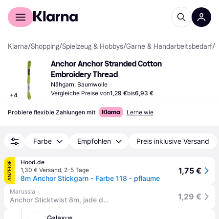
Für Shopper
Für Händler
Klarna
/
Shopping
/
Spielzeug & Hobbys
/
Garne & Handarbeitsbedarf
/
N
Anchor Anchor Stranded Cotton 
Embroidery Thread
Nähgarn, Baumwolle
Vergleiche Preise von
1,29 €
bis
6,93 €
+
4
Probiere flexible Zahlungen mit
Lerne wie
Farbe
Empfohlen
Preis inklusive Versand
Hood.de
ANZEIGE
1,75 €
1,30 € Versand
,
2–5 Tage
8m Anchor Stickgarn - Farbe 118 - pflaume
Marussia
1,29 €
Anchor Sticktwist 8m, jade dunkel, Baumwolle, Farbe 1068, 6-fädig
Galaxus