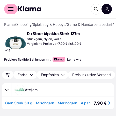
Für Shopper
Für Händler
Klarna
/
Shopping
/
Spielzeug & Hobbys
/
Garne & Handarbeitsbedarf
/
G
Du Store Alpakka Sterk 137m
Strickgarn, Nylon, Wolle
Vergleiche Preise von
7,90 €
bis
8,90 €
+
11
Probiere flexible Zahlungen mit
Lerne wie
Farbe
Empfohlen
Preis inklusive Versand
Ateljem
7,90 €
Garn Sterk 50 g - Mischgarn - Merinogarn - Alpackagarn - Schwarz - Du Store Alpakka Schwarz