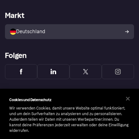
Händlersupport
Entwicklerseite
Mit Klarna einkaufen
Festgeld
Händlerportal
Betriebsstatus
Markt
Klarna App
Datenschutzeinstellungen
Mit Klarna verkaufen
Plattformen und Partner
Shops entdecken
Dein Widerrufsrecht
Deutschland
Käuferschutzrichtlinie
Folgen
Cookies und Datenschutz
Wir verwenden Cookies, damit unsere Website optimal funktioniert,
und um dein Surfverhalten zu analysieren und zu personalisieren.
Außerdem teilen wir Daten mit unseren Werbepartner:innen. Du
kannst deine Präferenzen jederzeit verwalten oder deine Einwilligung
widerrufen.