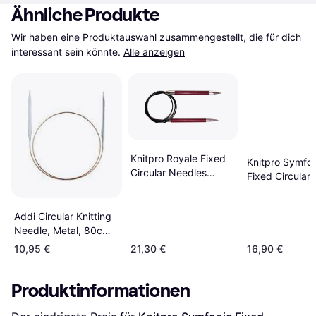
Ähnliche Produkte
Wir haben eine Produktauswahl zusammengestellt, die für dich 
interessant sein könnte.
Alle anzeigen
Knitpro Royale Fixed
Knitpro Symfon
Circular Needles
Fixed Circular
60cm 9mm
120cm 9mm
Addi Circular Knitting
Needle, Metal, 80cm
x 9mm
10,95 €
21,30 €
16,90 €
Produktinformationen