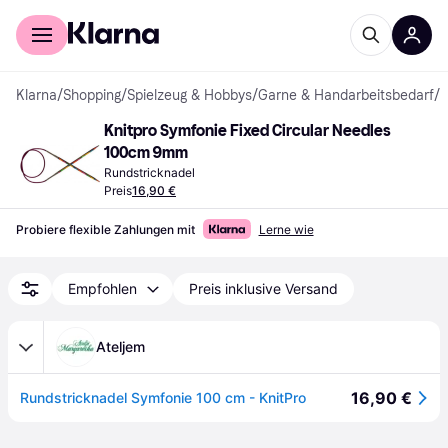
Für Shopper
Für Händler
Klarna
/
Shopping
/
Spielzeug & Hobbys
/
Garne & Handarbeitsbedarf
/
S
Knitpro Symfonie Fixed Circular Needles 
100cm 9mm
Rundstricknadel
Preis
16,90 €
Probiere flexible Zahlungen mit
Lerne wie
Empfohlen
Preis inklusive Versand
Ateljem
16,90 €
Rundstricknadel Symfonie 100 cm - KnitPro