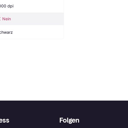
000 dpi
Nein
chwarz
ess
Folgen