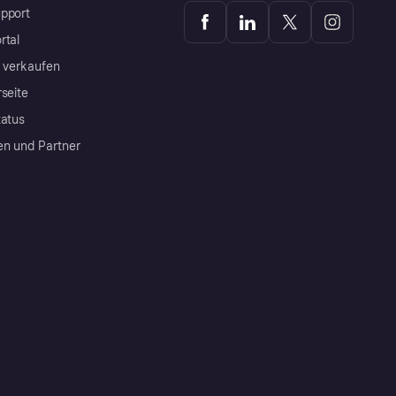
pport
rtal
a verkaufen
rseite
tatus
en und Partner