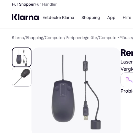
Für Shopper
Für Händler
Entdecke Klarna
Shopping
App
Hilfe
Klarna
/
Shopping
/
Computer
/
Peripheriegeräte
/
Computer-Mäuse
Zahlungsmethoden
Shops
Zahlungsmethoden
Kaufla
Re
Sofort bezahlen
eBay
Bezahle in 3 Teilzahlunge
Temu
Laser
Bezahle in bis zu 30 Tage
Samsu
Ratenzahlung
SHEIN
Vergl
Probi
Alle Shops