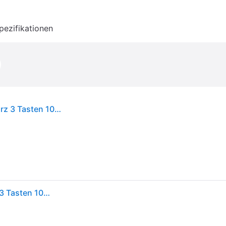
pezifikationen
Renkforce IP68 Industrial Maus USB Laser Schwarz 3 Tasten 1000 dpi
Renkforce IP68 Industrial Maus USB Laser Schwarz 3 Tasten 1000 dpi