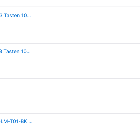
Renkforce IP68 Industrial Maus USB Laser Schwarz 3 Tasten 1000 dpi
Renkforce Ip68 Industrial Maus Usb Laser Schwarz 3 Tasten 1000 Dpi
Renkforce USB-Maus Laser IP68 Industrial Maus iM-LM-T01-BK Schwarz (iM-LM-T01-BK)