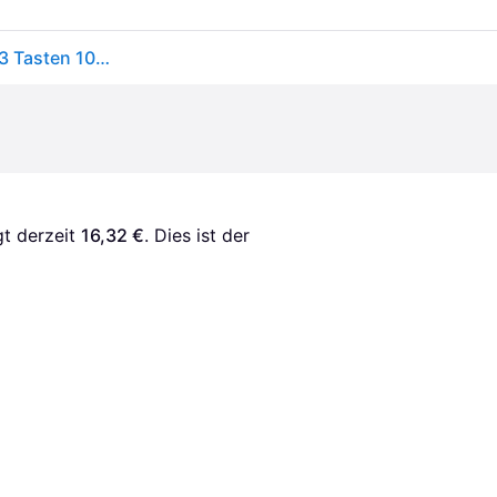
Renkforce IP68 Industrial Maus USB Laser Schwarz 3 Tasten 1000 dpi
gt derzeit 
16,32 €
. Dies ist der 