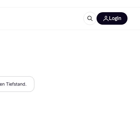
Login
Weitere Informationen
sstattung
M
Was ist Klarna?
Artikel
hen Tiefstand.
tegorien