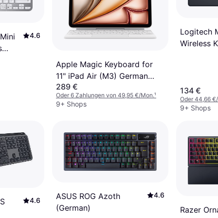
Logitech
4.6
Mini
Wireless 
s
Mouse - G
an)
Apple Magic Keyboard for
11" iPad Air (M3) German
289 €
White
134 €
Oder 6 Zahlungen von 49,95 €/Mon.
¹
Oder 44,66 €
9+ Shops
9+ Shops
4.6
ASUS ROG Azoth
4.6
 S
(German)
Razer Orn