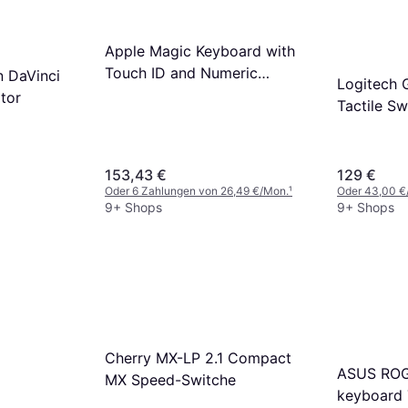
Apple Magic Keyboard with
Touch ID and Numeric
n DaVinci
Logitech 
Keypad for Mac models with
tor
Tactile S
Apple silicon (USB–C)
German White
153,43 €
129 €
Oder 6 Zahlungen von 26,49 €/Mon.
¹
Oder 43,00 €
9+ Shops
9+ Shops
Cherry MX-LP 2.1 Compact
ASUS ROG
MX Speed-Switche
keyboard 