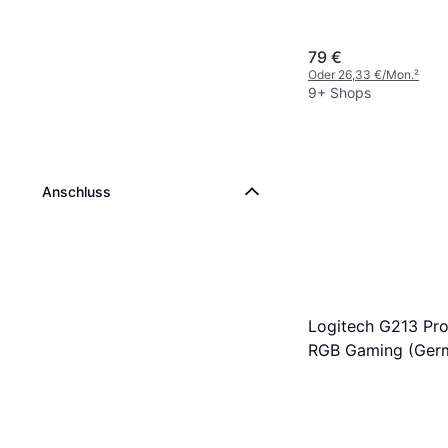
79 €
Oder 26,33 €/Mon.
²
9+ Shops
Anschluss
Logitech G213 Pr
RGB Gaming (Ger