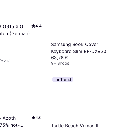
4.4
G G915 X GL
witch (German)
Samsung Book Cover
Keyboard Slim EF-DX820
63,78 €
/Mon.
²
9+ Shops
Im Trend
4.6
 Azoth
75% hot-
Turtle Beach Vulcan II