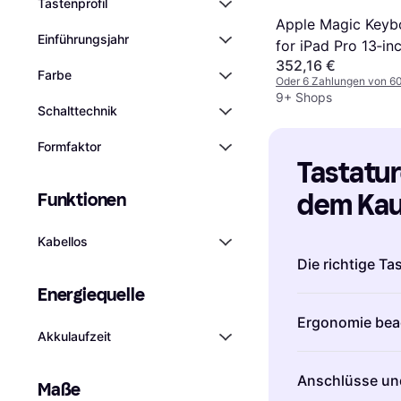
Tastenprofil
Apple Magic Keyb
Einführungsjahr
for iPad Pro 13‑in
352,16 €
(M4) German Blac
Farbe
Oder 6 Zahlungen von 6
9+ Shops
Schalttechnik
Formfaktor
Tastature
dem Kauf
Funktionen
Kabellos
Die richtige Ta
Energiequelle
Beim Kauf von T
Ergonomie bea
Art für deine 
Akkulaufzeit
Tastaturen
biet
Eine ergonomis
ideal für Viels
Anschlüsse und
Handgelenksch
Maße
Feedback schä