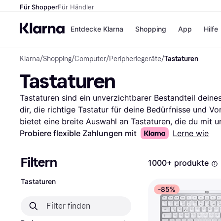
Für Shopper
Für Händler
Entdecke Klarna
Shopping
App
Hilfe
Klarna
/
Shopping
/
Computer
/
Peripheriegeräte
/
Tastaturen
Zahlungsmethoden
Shops
Tastaturen
Zahlungsmethoden
Kaufla
Sofort bezahlen
eBay
Bezahle in 3 Teilzahlunge
Temu
Tastaturen sind ein unverzichtbarer Bestandteil deines 
Bezahle in bis zu 30 Tage
Samsu
dir, die richtige Tastatur für deine Bedürfnisse und Vo
Ratenzahlung
SHEIN
bietet eine breite Auswahl an Tastaturen, die du mit u
kannst. Egal, ob du nach einer kabellosen, mechanisc
Probiere flexible Zahlungen mit
Lerne wie
suchst, unsere Filter leiten dich schnell zur besten Op
Alle Shops
oder Bewertungen filtern, um deine Suche weiter einz
Filtern
1000+ produkte
Tastatur, die deinen Anforderungen entspricht. Lies d
mehr über deren Erfahrungen zu erfahren und die richt
Tastaturen
-85%
Suche hier und finde die Tastatur, die perfekt zu dir p
erleichtert.
Mehr über tastaturen »