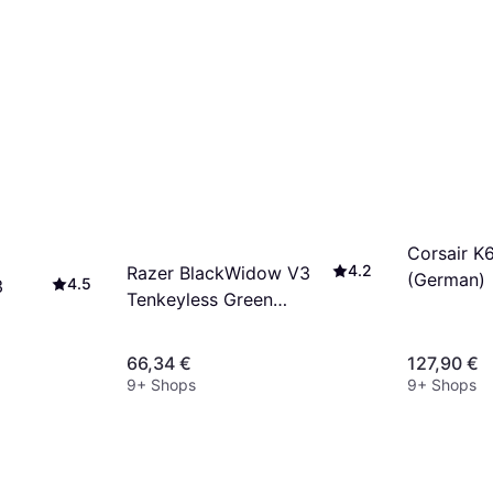
Corsair K
4.2
Razer BlackWidow V3
(German)
4.5
3
Tenkeyless Green
(German)
66,34 €
127,90 €
9+ Shops
9+ Shops