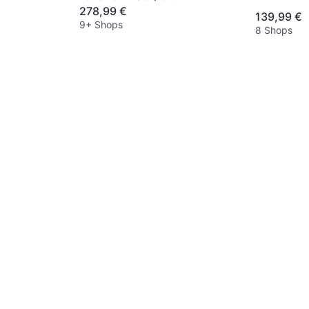
278,99 €
Generation) (German)
139,99 €
9+ Shops
8 Shops