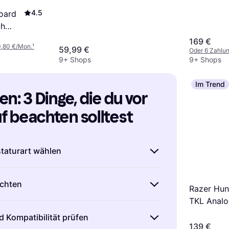
swappabl
4.5
oard
display (
ch
k
169 €
0,80 €/Mon.
¹
59,99 €
Oder 6 Zahlu
9+ Shops
9+ Shops
Im Trend
n: 3 Dinge, die du vor 
 beachten solltest
staturart wählen
astaturen ist es wichtig, die passende
chten
Bedürfnisse zu wählen.
Mechanische
Razer Hun
en ein präzises Tipperlebnis und sind
TKL Analo
che Tastatur kann helfen,
chreiber oder Gamer, die ein direktes
E-Sports
 Kompatibilität prüfen
merzen und Ermüdung bei langen
tzen.
Membran-Tastaturen
hingegen sind
139 €