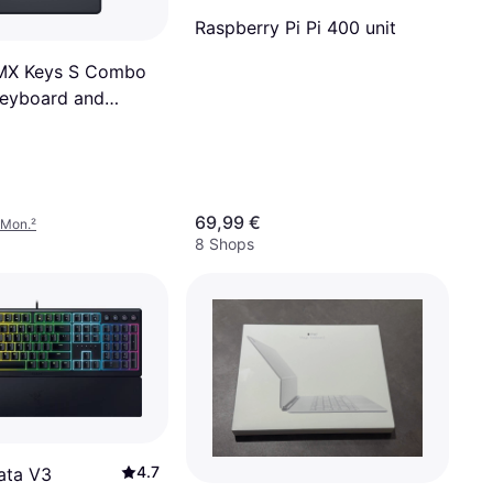
Raspberry Pi Pi 400 unit
 MX Keys S Combo
Keyboard and
raphite
69,99 €
/Mon.
²
8 Shops
4.7
ata V3