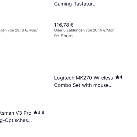
e with OLED
Gaming-Tastatur
German)
Kabelgebunden Weiß
116,78 €
ngen von 29,18 €/Mon.
¹
Oder 6 Zahlungen von 20,19 €/Mon.
¹
9+ Shops
4
Logitech MK270 Wireless
Combo Set with mouse
and keyboard (German)
3.8
tsman V3 Pro
g-Optisches