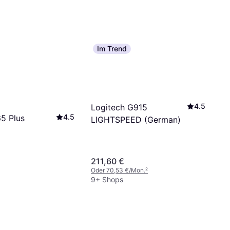
Im Trend
4.5
Logitech G915
4.5
65 Plus
LIGHTSPEED (German)
211,60 €
Oder 70,53 €/Mon.
²
9+ Shops