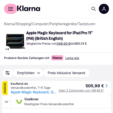
Für Shopper
Für Händler
Klarna
/
Shopping
/
Computer
/
Peripheriegeräte
/
Tastaturen
Apple Magic Keyboard for iPad Pro 11" 
(M4) (British English)
Vergleiche Preise von
349,00 €
bis
560,15 €
+
4
Probiere flexible Zahlungen mit
Lerne wie
Empfohlen
Preis inklusive Versand
Kaufland.de
ANZEIGE
505,99 €
Versandkostenfrei
,
7–9 Tage
Oder 3 Zahlungen von 168,66 €
¹
Apple Magic Keyboard, QWERTY, UK Englisch, Trackpad, Scherenschalter, 1 mm, Apple
Voelkner
·
Niedrigster Preis
Versandkostenfrei