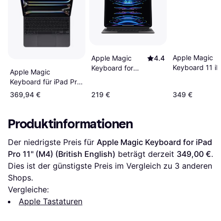
Apple Magic
Apple Magic
4.4
Keyboard 11 iP
Keyboard for
Apple Magic
M5 Weiß
iPad Pro 11" and
Keyboard für iPad Pro
Air (German)
13 in M4
369,94 €
219 €
349 €
Produktinformationen
Der niedrigste Preis für 
Apple Magic Keyboard for iPad 
Pro 11" (M4) (British English)
 beträgt derzeit 
349,00 €
. 
Dies ist der günstigste Preis im Vergleich zu 
3
 anderen 
Shops.
Vergleiche:
Apple Tastaturen