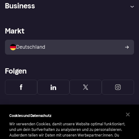
Hilfe
Beschwerden
Business
Einloggen
Sicher shoppen mit Klarna
Händlersupport
Entwicklerseite
Mit Klarna einkaufen
Festgeld
Händlerportal
Betriebsstatus
Markt
Klarna App
Datenschutzeinstellungen
Mit Klarna verkaufen
Plattformen und Partner
Shops entdecken
Dein Widerrufsrecht
Deutschland
Käuferschutzrichtlinie
Folgen
Cookies und Datenschutz
Wir verwenden Cookies, damit unsere Website optimal funktioniert,
und um dein Surfverhalten zu analysieren und zu personalisieren.
Außerdem teilen wir Daten mit unseren Werbepartner:innen. Du