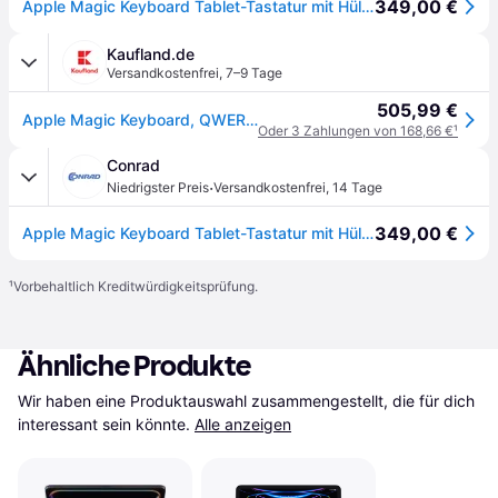
349,00 €
Apple Magic Keyboard Tablet-Tastatur mit Hülle Passend für Marke (Tablet): Apple iPad Pro 11 (2024)
Kaufland.de
Versandkostenfrei
,
7–9 Tage
505,99 €
Apple Magic Keyboard, QWERTY, UK Englisch, Trackpad, Scherenschalter, 1 mm, Apple
Oder 3 Zahlungen von 168,66 €
¹
Conrad
·
Niedrigster Preis
Versandkostenfrei
,
14 Tage
349,00 €
Apple Magic Keyboard Tablet-Tastatur mit Hülle Passend für Marke (Tablet): Apple iPad Pro 11 (2024)
¹
Vorbehaltlich Kreditwürdigkeitsprüfung.
Ähnliche Produkte
Wir haben eine Produktauswahl zusammengestellt, die für dich 
interessant sein könnte.
Alle anzeigen