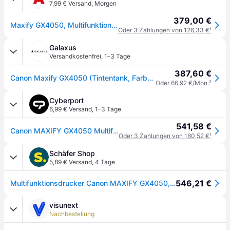
7,99 € Versand
,
Morgen
379,00 €
Maxify GX4050, Multifunktionsdrucker
Oder 3 Zahlungen von 126,33 €
¹
Galaxus
Versandkostenfrei
,
1–3 Tage
387,60 €
Canon Maxify GX4050 (Tintentank, Farbe), Drucker, Weiss, Schwarz
Oder 66,92 €/Mon.
²
Cyberport
6,99 € Versand
,
1–3 Tage
541,58 €
Canon MAXIFY GX4050 Multifunktionsdrucker Scanner Kopierer Fax USB LAN WLAN 30€ Cashback
Oder 3 Zahlungen von 180,52 €
¹
Schäfer Shop
5,89 € Versand
,
4 Tage
546,21 €
Multifunktionsdrucker Canon MAXIFY GX4050, 4-in-1, USB/LAN/WLAN, Auto Duplex/Mobildruck/Cloud, bis A4, inkl. 4 Tintenflaschen
visunext
Nachbestellung