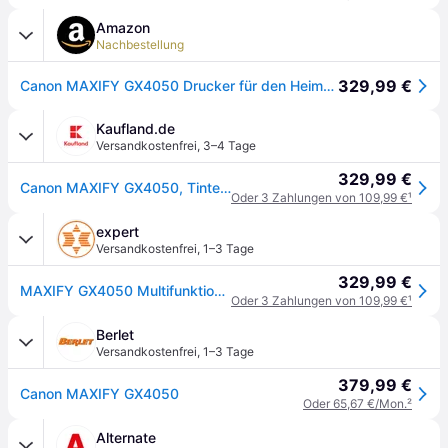
Amazon
Nachbestellung
329,99 €
Canon MAXIFY GX4050 Drucker für den Heimgebrauch & Büro – Farbdrucker & Scanner All-in-One Kabellos | MegaTank Tintenstrahldrucker, Kopierer, Scanner & Fax | WLAN, Ethernet & USB-Verbindung A4-Drucker
Kaufland.de
Versandkostenfrei
,
3–4 Tage
329,99 €
Canon MAXIFY GX4050, Tintenstrahl, Farbdruck, 600 x 1200 DPI, A4, Direktdruck, Schwarz, Weiß
Oder 3 Zahlungen von 109,99 €
¹
expert
Versandkostenfrei
,
1–3 Tage
329,99 €
MAXIFY GX4050 Multifunktionsdrucker, Weiß
Oder 3 Zahlungen von 109,99 €
¹
Berlet
Versandkostenfrei
,
1–3 Tage
379,99 €
Canon MAXIFY GX4050
Oder 65,67 €/Mon.
²
Alternate