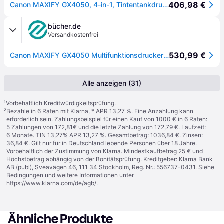
406,98 €
Canon MAXIFY GX4050, 4-in-1, Tintentankdrucker, AirPrint, WLAN
bücher.de
Versandkostenfrei
530,99 €
Canon MAXIFY GX4050 Multifunktionsdrucker Tintenstrahl Farbe A4 Drucker, Scanner, Kopierer, Fax ADF, Duplex, LAN, Tintentank-System, WLAN
Alle anzeigen (31)
¹
Vorbehaltlich Kreditwürdigkeitsprüfung.
²
Bezahle in 6 Raten mit Klarna, * APR 13,27 %. Eine Anzahlung kann
erforderlich sein. Zahlungsbeispiel für einen Kauf von 1000 € in 6 Raten:
5 Zahlungen von 172,81€ und die letzte Zahlung von 172,79 €. Laufzeit:
6 Monate. TIN 13,27% APR 13,27 %. Gesamtbetrag: 1036,84 €. Zinsen:
36,84 €. Gilt nur für in Deutschland lebende Personen über 18 Jahre.
Vorbehaltlich der Zustimmung von Klarna. Mindestkaufbetrag 25 € und
Höchstbetrag abhängig von der Bonitätsprüfung. Kreditgeber: Klarna Bank
AB (publ), Sveavägen 46, 111 34 Stockholm, Reg. Nr.: 556737-0431. Siehe
Bedingungen und weitere Informationen unter
https://www.klarna.com/de/agb/
.
Ähnliche Produkte