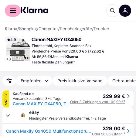
Für Shopper
Für Händler
Klarna
/
Shopping
/
Computer
/
Peripheriegeräte
/
Drucker
Canon MAXIFY GX4050
4,9
Tintenstrahl, Kopierer, Scanner, Fax
Vergleiche Preise von
329,00 €
bis
722,62 €
Ab 56,86 €/Mon. mit
+
3
Teste flexible Zahlungen*
Empfohlen
Preis inklusive Versand
Gebrauchte
Kaufland.de
ANZEIGE
329,99 €
Versandkostenfrei
,
3–4 Tage
Oder 3 Zahlungen von 109,99 €
¹
Canon MAXIFY GX4050, Tintenstrahl, Farbdruck, 600 x 1200 DPI, A4, Direktdruck, Schwarz, Weiß
eBay
·
Niedrigster Preis
Versandkostenfrei
,
1–2 Tage
329,00 €
Canon Maxify Gx4050 Multifunktionsdrucker Fax Scanner Kopierer Wlan Lan Usb
Oder 56,86 €/Mon.
²