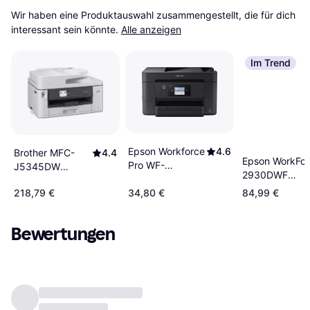
Wir haben eine Produktauswahl zusammengestellt, die für dich 
interessant sein könnte.
Alle anzeigen
Im Trend
Epson Workforce
4.6
Brother MFC-
4.4
Epson WorkFo
Pro WF-
J5345DW
2930DWF
3825DWF
Multifunktionsdrucker
Multifunktions
218,79 €
34,80 €
84,99 €
Bewertungen