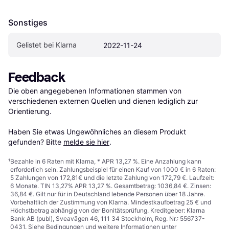
Sonstiges
Gelistet bei Klarna
2022-11-24
Feedback
Die oben angegebenen Informationen stammen von 
verschiedenen externen Quellen und dienen lediglich zur 
Orientierung.

Haben Sie etwas Ungewöhnliches an diesem Produkt 
gefunden? Bitte 
melde sie hier
.
¹
Bezahle in 6 Raten mit Klarna, * APR 13,27 %. Eine Anzahlung kann
erforderlich sein. Zahlungsbeispiel für einen Kauf von 1000 € in 6 Raten:
5 Zahlungen von 172,81€ und die letzte Zahlung von 172,79 €. Laufzeit:
6 Monate. TIN 13,27% APR 13,27 %. Gesamtbetrag: 1036,84 €. Zinsen:
36,84 €. Gilt nur für in Deutschland lebende Personen über 18 Jahre.
Vorbehaltlich der Zustimmung von Klarna. Mindestkaufbetrag 25 € und
Höchstbetrag abhängig von der Bonitätsprüfung. Kreditgeber: Klarna
Bank AB (publ), Sveavägen 46, 111 34 Stockholm, Reg. Nr.: 556737-
0431. Siehe Bedingungen und weitere Informationen unter