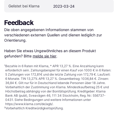
Gelistet bei Klarna
2023-03-24
Feedback
Die oben angegebenen Informationen stammen von 
verschiedenen externen Quellen und dienen lediglich zur 
Orientierung.

Haben Sie etwas Ungewöhnliches an diesem Produkt 
gefunden? Bitte 
melde sie hier
.
¹
Bezahle in 6 Raten mit Klarna, * APR 13,27 %. Eine Anzahlung kann
erforderlich sein. Zahlungsbeispiel für einen Kauf von 1000 € in 6 Raten:
5 Zahlungen von 172,81€ und die letzte Zahlung von 172,79 €. Laufzeit:
6 Monate. TIN 13,27% APR 13,27 %. Gesamtbetrag: 1036,84 €. Zinsen:
36,84 €. Gilt nur für in Deutschland lebende Personen über 18 Jahre.
Vorbehaltlich der Zustimmung von Klarna. Mindestkaufbetrag 25 € und
Höchstbetrag abhängig von der Bonitätsprüfung. Kreditgeber: Klarna
Bank AB (publ), Sveavägen 46, 111 34 Stockholm, Reg. Nr.: 556737-
0431. Siehe Bedingungen und weitere Informationen unter
https://www.klarna.com/de/agb/
.
²
Vorbehaltlich Kreditwürdigkeitsprüfung.