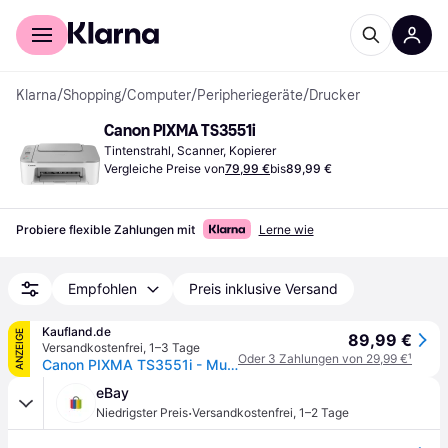
Für Shopper
Für Händler
Klarna
/
Shopping
/
Computer
/
Peripheriegeräte
/
Drucker
Canon PIXMA TS3551i
Tintenstrahl, Scanner, Kopierer
Vergleiche Preise von
79,99 €
bis
89,99 €
Probiere flexible Zahlungen mit
Lerne wie
Empfohlen
Preis inklusive Versand
Kaufland.de
ANZEIGE
89,99 €
Versandkostenfrei
,
1–3 Tage
Oder 3 Zahlungen von 29,99 €
¹
Canon PIXMA TS3551i - Multifunktionsdrucker - Farbe - Tintenstrahl - Legal (216 x 356 mm)/
eBay
·
Niedrigster Preis
Versandkostenfrei
,
1–2 Tage