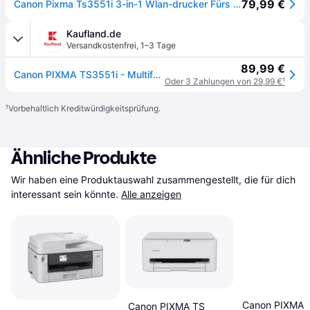
79,99 €
Canon Pixma Ts3551i 3-in-1 Wlan-drucker Fürs Homeoffice, Kopierer Und Scanner –
Kaufland.de
Versandkostenfrei
,
1–3 Tage
89,99 €
Canon PIXMA TS3551i - Multifunktionsdrucker - Farbe - Tintenstrahl - Legal (216 x 356 mm)/
Oder 3 Zahlungen von 29,99 €
¹
¹
Vorbehaltlich Kreditwürdigkeitsprüfung.
Ähnliche Produkte
Wir haben eine Produktauswahl zusammengestellt, die für dich 
interessant sein könnte.
Alle anzeigen
Canon PIXMA 
Canon PIXMA TS