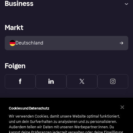
Business
Einloggen
Sicher shoppen mit Klarna
Händlersupport
Entwicklerseite
Mit Klarna einkaufen
Festgeld
Händlerportal
Betriebsstatus
Markt
Klarna App
Datenschutzeinstellungen
Mit Klarna verkaufen
Plattformen und Partner
Shops entdecken
Dein Widerrufsrecht
Deutschland
Käuferschutzrichtlinie
Folgen
Cookies und Datenschutz
Wir verwenden Cookies, damit unsere Website optimal funktioniert,
und um dein Surfverhalten zu analysieren und zu personalisieren.
Außerdem teilen wir Daten mit unseren Werbepartner:innen. Du
kannst deine Präferenzen jederzeit verwalten oder deine Einwilligung