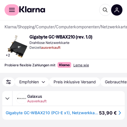
Für Shopper
Für Händler
Klarna
/
Shopping
/
Computer
/
Computerkomponenten
/
Netzwerkkarte
Gigabyte GC-WBAX210 (rev. 1.0)
Drahtlose Netzwerkkarte
Derzeit
ausverkauft
+
2
Probiere flexible Zahlungen mit
Lerne wie
Empfohlen
Preis inklusive Versand
Gebrauchte
Galaxus
Ausverkauft
53,90 €
Gigabyte GC-WBAX210 (PCI-E x1), Netzwerkkarte, Schwarz