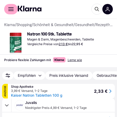
Für Shopper
Für Händler
Klarna
/
Shopping
/
Schönheit & Gesundheit
/
Gesundheit
/
Rezeptfreie Arzneimittel
Natron 100 Stk. Tablette
Magen & Darm, Magenbeschwerden, Tablette
Vergleiche Preise von
2,13 €
bis
22,95 €
Probiere flexible Zahlungen mit
Lerne wie
Empfohlen
Preis inklusive Versand
Gebrauchte
Shop Apotheke
ANZEIGE
2,33 €
3,99 € Versand
,
1–2 Tage
Kaiser Natron Tabletten 100 g
Juvalis
·
Niedrigster Preis
4,99 € Versand
,
1–2 Tage