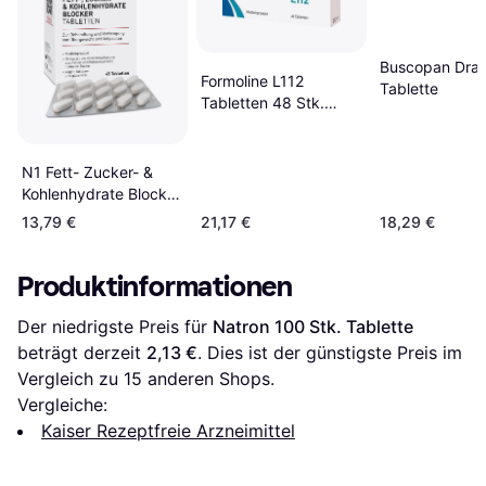
Buscopan Dra
Formoline L112
Tablette
Tabletten 48 Stk.
Tablette
N1 Fett- Zucker- &
Kohlenhydrate Blocker
Tabletten 45 45 Stk.
13,79 €
21,17 €
18,29 €
Tablette
Produktinformationen
Der niedrigste Preis für 
Natron 100 Stk. Tablette
beträgt derzeit 
2,13 €
. Dies ist der günstigste Preis im 
Vergleich zu 
15
 anderen Shops.
Vergleiche:
Kaiser Rezeptfreie Arzneimittel