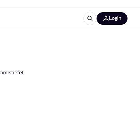
Login
Weitere Informationen
sstattung
M
Was ist Klarna?
Artikel
mistiefel
tegorien