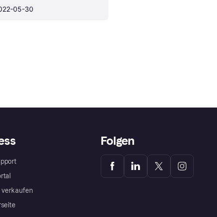
022-05-30
ess
Folgen
pport
rtal
a verkaufen
rseite