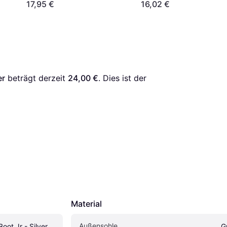
17,95 €
16,02 €
er
 beträgt derzeit 
24,00 €
. Dies ist der 
Material
Außensohle
ot Jr - Silver
G