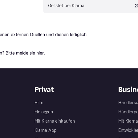
Gelistet bei Klarna
2
en externen Quellen und dienen lediglich 
? Bitte 
melde sie hier
.
Privat
Busin
Hilfe
Händlersu
Einloggen
Händlerpo
Mit Klarna einkaufen
Mit Klarn
Klarna App
Entwickle