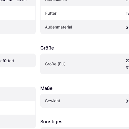
Futter
Te
Außenmaterial
G
Größe
efüttert
2
Größe (EU)
3
Maße
Gewicht
8
Sonstiges