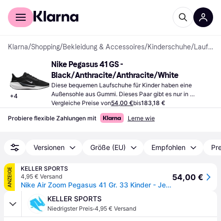
Für Shopper
Für Händler
Klarna
/
Shopping
/
Bekleidung & Accessoires
/
Kinderschuhe
/
Laufschuhe
Nike Pegasus 41 GS - 
Black/Anthracite/Anthracite/White
Diese bequemen Laufschuhe für Kinder haben eine 
Außensohle aus Gummi. Dieses Paar gibt es nur in 
+
4
Schwarz.
Vergleiche Preise von
54,00 €
bis
183,18 €
Probiere flexible Zahlungen mit
Lerne wie
Versionen
Größe (EU)
Empfohlen
Pre
KELLER SPORTS
ANZEIGE
54,00 €
4,95 € Versand
Nike Air Zoom Pegasus 41 Gr. 33 Kinder - Jetzt bei Keller Sports kaufen!
KELLER SPORTS
·
Niedrigster Preis
4,95 € Versand