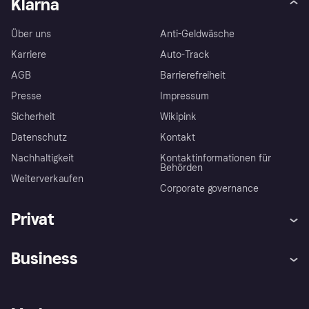
Klarna
Über uns
Anti-Geldwäsche
Karriere
Auto-Track
AGB
Barrierefreiheit
Presse
Impressum
Sicherheit
Wikipink
Datenschutz
Kontakt
Nachhaltigkeit
Kontaktinformationen für
Behörden
Weiterverkaufen
Corporate governance
Privat
Hilfe
Beschwerden
Business
Einloggen
Sicher shoppen mit Klarna
Händlersupport
Entwicklerseite
Mit Klarna einkaufen
Festgeld
Händlerportal
Betriebsstatus