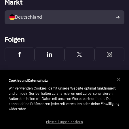
Markt
Klarna App
Datenschutzeinstellungen
Mit Klarna verkaufen
Plattformen und Partner
Shops entdecken
Dein Widerrufsrecht
Deutschland
Käuferschutzrichtlinie
Folgen
Cookies und Datenschutz
Wir verwenden Cookies, damit unsere Website optimal funktioniert,
und um dein Surfverhalten zu analysieren und zu personalisieren.
Außerdem teilen wir Daten mit unseren Werbepartner:innen. Du
kannst deine Präferenzen jederzeit verwalten oder deine Einwilligung
widerrufen.
Einstellungen ändern
Copyright © 2005-2026 Klarna Bank AB (publ). Headquarters: Stockholm, Sweden. All