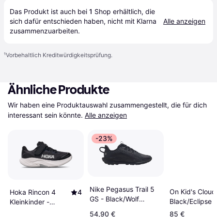
Das Produkt ist auch bei 
1
Shop
 erhältlich, die 
sich dafür entschieden haben, nicht mit Klarna 
Alle anzeigen
zusammenzuarbeiten.
¹
Vorbehaltlich Kreditwürdigkeitsprüfung.
Ähnliche Produkte
Wir haben eine Produktauswahl zusammengestellt, die für dich 
interessant sein könnte.
Alle anzeigen
-23%
Nike Pegasus Trail 5
On Kid's Cloud
Hoka Rincon 4
4
GS - Black/Wolf
Black/Eclipse
Kleinkinder -
Grey/Anthracite
Schwarz
54,90 €
85 €