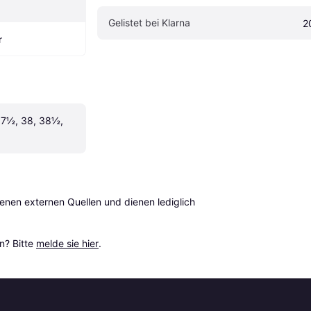
Gelistet bei Klarna
2
r
7½, 38, 38½, 
en externen Quellen und dienen lediglich 
? Bitte 
melde sie hier
.