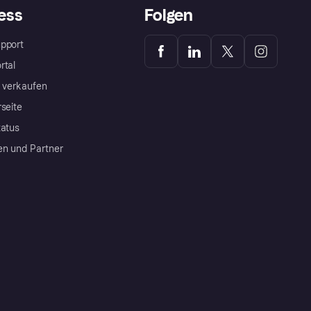
ess
Folgen
pport
rtal
a verkaufen
rseite
tatus
en und Partner