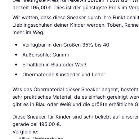
Der niedrigste Preis für 
Nike Air Jordan 1 Low GS - W
derzeit 
195,00 €
. Dies ist der günstigste Preis im Ve
Wir wetten, dass diese Sneaker durch ihre Funktional
Lieblingsschuhen deiner Kinder werden. Toben, Rennen
mehr im Weg.
Verfügbar in den Größen 35½ bis 40
Außensohle: Gummi
Erhältlich in Blau oder Weiß
Obermaterial: Kunstleder und Leder
Was das Obermaterial dieser Sneaker angeht, besteht d
sehr praktisches Material, da es einfach gereinigt we
gibt es in Blau oder Weiß und die größte erhältliche G
Diese Sneaker für Kinder sind sehr beliebt auf unserer 
gerade bei 195.00 €.
Vergleiche: