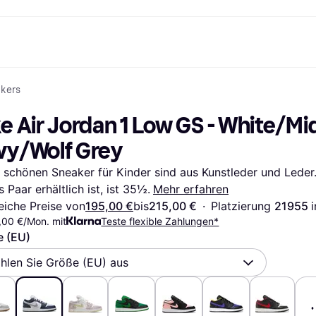
kers
Shopping und Cashback
Shoppe und vergleiche Preise
Banking
Sparprodukte
Mobil
Foto & Video
Büroau
nd.de
Cashback
Sale
Alle Karten
Gaming & Unterhaltung
Sparkonten
Reise-eSI
e Air Jordan 1 Low GS - White/Mid
Shops entdecken
Schönheit & Gesundheit
Klarna Card
Mobilgeräte & Wearables
Flexkonto
Mitgliedschaft
Bekleidung & Accessoires
Kreditkarte
Kinder & Familie
Festgeld
vy/Wolf Grey
ng
Freund:innen einladen
Spielzeug & Hobbys
Klarna Guthaben
Fahrzeuge & Zubehör
Festgeld+
Möbel & Haushalt
Garten & Außenbereich
 schönen Sneaker für Kinder sind aus Kunstleder und Leder. 
TV & Audio
Küchengeräte
s Paar erhältlich ist, ist 35½.
Mehr erfahren
Sport & Freizeit
Haushaltsgeräte
Computer
Bücher, Filme & Musik
eiche Preise von
195,00 €
bis
215,00 €
·
Platzierung 
21955 
i
Renovierung & Bau
Alle Ka
,00 €/Mon. mit
Teste flexible Zahlungen*
e (EU)
hlen Sie Größe (EU) aus