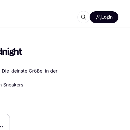
Login
Weitere Informationen
sstattung
M
Was ist Klarna?
night 
Artikel
Die kleinste Größe, in der 
n 
Sneakers
tegorien