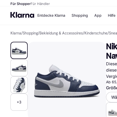
Für Shopper
Für Händler
Entdecke Klarna
Shopping
App
Hilfe
Klarna
/
Shopping
/
Bekleidung & Accessoires
/
Kinderschuhe
/
Snea
Zahlungsmethoden
Shops
Zahlungsmethoden
Kaufla
Nik
Sofort bezahlen
eBay
Bezahle in 3
Temu
Na
Teilzahlungen
Samsu
Bezahle in bis zu 30
SHEIN
Diese
Tagen
diese
Ratenzahlung
Vergl
Alle Shops
Ab 65
Größ
Wä
+3